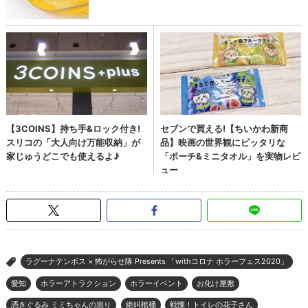
ラグーナテンボス × 怖がらせ隊 Presents 「withコロナ ホラーフェス2020」
>
愛知
ホラーアトラクション
ホラーイベント
お化け屋敷
憑きぐるみ ミミちゃんの祟り
絶叫棺桶
戦慄！トイレの花子さん