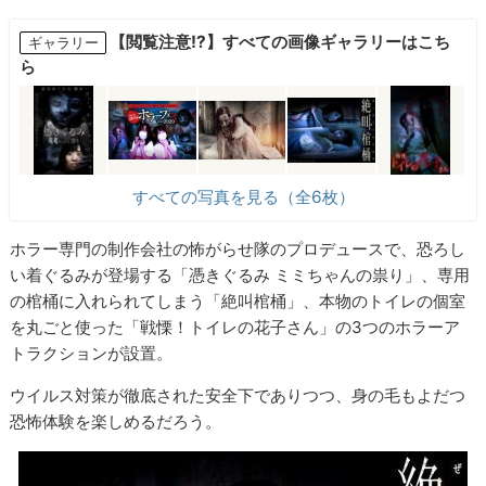
【閲覧注意!?】すべての画像ギャラリーはこち
ギャラリー
ら
すべての写真を見る（全6枚）
ホラー専門の制作会社の怖がらせ隊のプロデュースで、恐ろし
い着ぐるみが登場する「憑きぐるみ ミミちゃんの祟り」、専用
の棺桶に入れられてしまう「絶叫棺桶」、本物のトイレの個室
を丸ごと使った「戦慄！トイレの花子さん」の3つのホラーア
トラクションが設置。
ウイルス対策が徹底された安全下でありつつ、身の毛もよだつ
恐怖体験を楽しめるだろう。