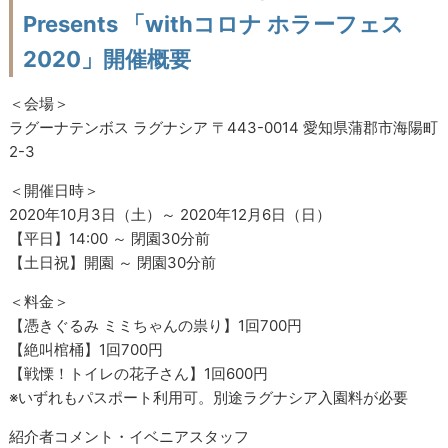
Presents 「withコロナ ホラーフェス
2020」開催概要
＜会場＞
ラグーナテンボス ラグナシア 〒443-0014 愛知県蒲郡市海陽町
2-3
＜開催日時＞
2020年10月3日（土）～ 2020年12月6日（日）
【平日】14:00 ～ 閉園30分前
【土日祝】開園 ～ 閉園30分前
＜料金＞
【憑きぐるみ ミミちゃんの祟り】1回700円
【絶叫棺桶】1回700円
【戦慄！トイレの花子さん】1回600円
※いずれもパスポート利用可。別途ラグナシア入園料が必要
紹介者コメント・イベニアスタッフ