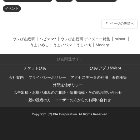
イベント
ページの先頭へ
ウレぴあ総研
|
ハピママ*
|
ウレぴあ総研 ディズニー特集
|
mimot.
|
うまいめし
|
うまいパン
|
うまい肉
|
Medery.
ぴあ関連サイト
チケットぴあ
ぴあ(アプリ&Web)
会社案内
プライバシーポリシー
アクセスデータの利用・著作権等
外部送信ポリシー
広告出稿・お取り組みのご相談・情報掲載・その他お問い合わせ
一般の読者の方・ユーザーの方からのお問い合わせ
Copyright (C) PIA Corporation. All Rights Reserved.