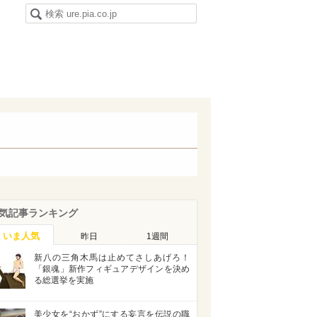
気記事ランキング
いま人気
昨日
1週間
新八の三角木馬は止めてさしあげろ！
「銀魂」新作フィギュアデザインを決め
る総選挙を実施
美少女を“おかず”にする妄言を伝説の職