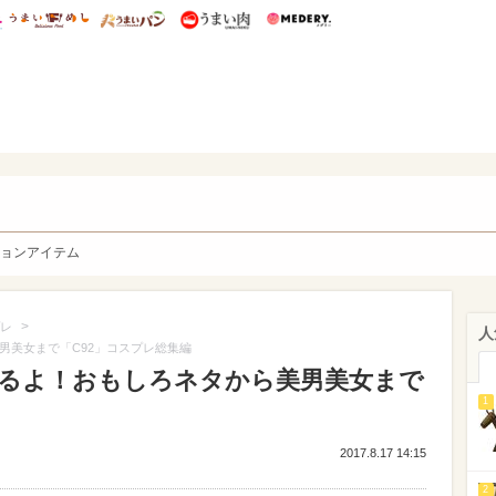
総研 ディズニー特集
mimot.
うまいめし
うまいパン
うまい肉
Medery.
y. Character's
ョンアイテム
>
レ
人
美男美女まで「C92」コスプレ総集編
もあるよ！おもしろネタから美男美女まで
1
2017.8.17 14:15
2