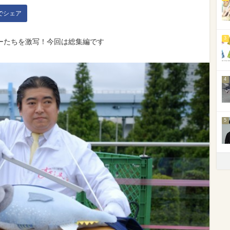
kでシェア
3
ーたちを激写！今回は総集編です
4
5