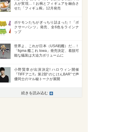
人が実現…！お椀とフィギュアを融合さ
せた「フィギュ椀」12月発売
ポケモンたちがぎっちり詰まった！「ボ
クサーパンツ」発売、全6色をラインナ
ップ
世界よ、これが日本（USA戦艦）だ…！
「figma 艦これ Iowa」発売決定、着脱可
能な艤装は大迫力ボリュームに
小野賢章が出演決定! ハロウィン開催
『TIFFアニ!!』第2部“のじけんBAR”で声
優同士のマル秘トークが展開
続きを読み込む