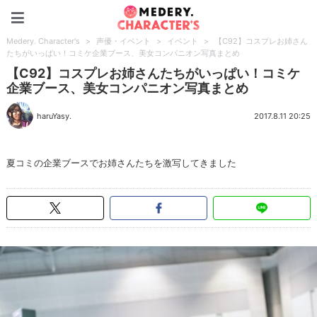
Medery. Character's
Medery. Character's
>
声優・イベント
>
イベント
>
【C92】コスプレお姉さん
たちがいっぱい！コミケ企業ブース、美女コンパニオン写真まとめ
【C92】コスプレお姉さんたちがいっぱい！コミケ
企業ブース、美女コンパニオン写真まとめ
haruYasy.
2017.8.11 20:25
夏コミの企業ブースでお姉さんたちを激写してきました