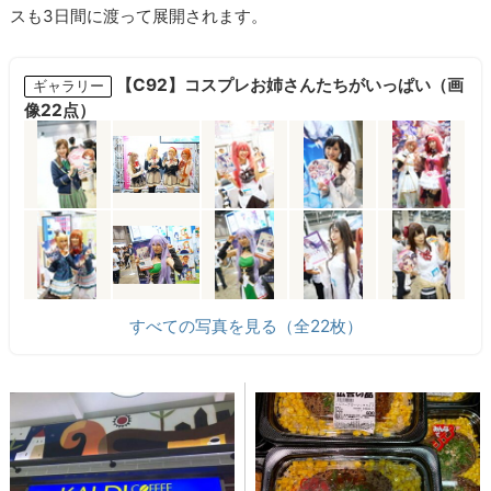
スも3日間に渡って展開されます。
【C92】コスプレお姉さんたちがいっぱい（画
ギャラリー
像22点）
すべての写真を見る（全22枚）