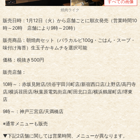
すべての画像
焼肉ライク
販売日時：1月12日（火）から店舗ごとに順次発売（営業時間10
時～20時 店舗により9時～20時）
販売商品：朝焼肉セット（バラカルビ100g・ごはん・スープ・
味付け海苔）生玉子かキムチを選択可能
価格：税抜き500円
販売店舗：
10時～：赤坂見附店/渋谷宇田川町店/新宿西口店/上野店/高円寺
店/横浜荏田店/秋葉原電気街店/町田北口店/横浜鶴屋町店/堺東
店
9時～：神戸三宮店/天満橋店
※通常メニューも販売
▼下記2店舗に関しては営業時間、メニューが異なります。