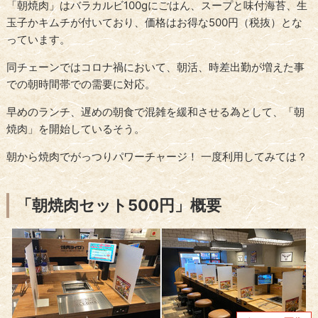
「朝焼肉」はバラカルビ100gにごはん、スープと味付海苔、生
玉子かキムチが付いており、価格はお得な500円（税抜）とな
っています。
同チェーンではコロナ禍において、朝活、時差出勤が増えた事
での朝時間帯での需要に対応。
早めのランチ、遅めの朝食で混雑を緩和させる為として、「朝
焼肉」を開始しているそう。
朝から焼肉でがっつりパワーチャージ！ 一度利用してみては？
「朝焼肉セット500円」概要