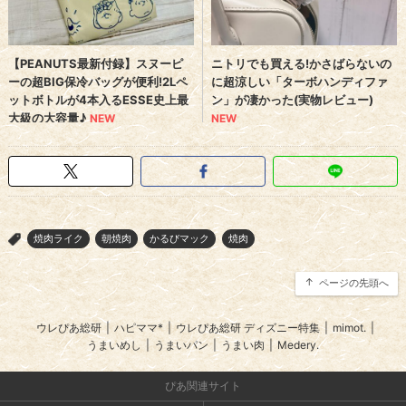
焼肉ライク
朝焼肉
かるびマック
焼肉
>
ページの先頭へ
ウレぴあ総研
|
ハピママ*
|
ウレぴあ総研 ディズニー特集
|
mimot.
|
うまいめし
|
うまいパン
|
うまい肉
|
Medery.
ぴあ関連サイト