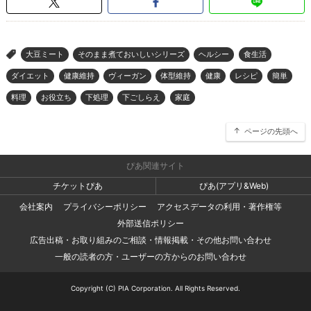
大豆ミート
そのまま煮ておいしいシリーズ
ヘルシー
食生活
>
ダイエット
健康維持
ヴィーガン
体型維持
健康
レシピ
簡単
料理
お役立ち
下処理
下ごしらえ
家庭
ページの先頭へ
ぴあ関連サイト
チケットぴあ
ぴあ(アプリ&Web)
会社案内
プライバシーポリシー
アクセスデータの利用・著作権等
外部送信ポリシー
広告出稿・お取り組みのご相談・情報掲載・その他お問い合わせ
一般の読者の方・ユーザーの方からのお問い合わせ
Copyright (C) PIA Corporation. All Rights Reserved.