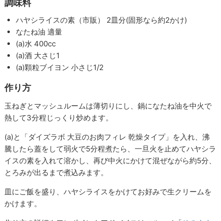
調味料
ハヤシライスの素（市販） 2皿分(固形なら約2かけ)
なたね油 適量
(a)水 400cc
(a)酒 大さじ1
(a)顆粒ブイヨン 小さじ1/2
作り方
玉ねぎとマッシュルームは薄切りにし、鍋になたね油を中火で
熱して3分程じっくり炒めます。
(a)と「ダイズラボ 大豆のお肉フィレ 乾燥タイプ」を入れ、沸
騰したら蓋をして弱火で5分程煮たら、一旦火を止めてハヤシラ
イスの素を入れて溶かし、再び中火にかけて混ぜながら約5分、
とろみが出るまで煮込みます。
皿にご飯を盛り、ハヤシライスをかけてお好みで生クリームを
かけます。