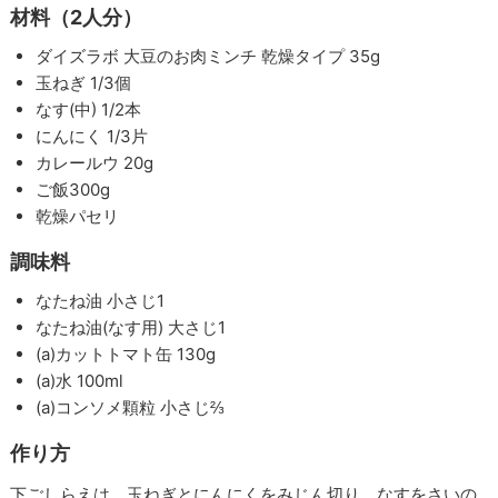
材料（2人分）
ダイズラボ 大豆のお肉ミンチ 乾燥タイプ 35g
玉ねぎ 1/3個
なす(中) 1/2本
にんにく 1/3片
カレールウ 20g
ご飯300g
乾燥パセリ
調味料
なたね油 小さじ1
なたね油(なす用) 大さじ1
(a)カットトマト缶 130g
(a)水 100ml
(a)コンソメ顆粒 小さじ⅔
作り方
下ごしらえは、玉ねぎとにんにくをみじん切り、なすをさいの