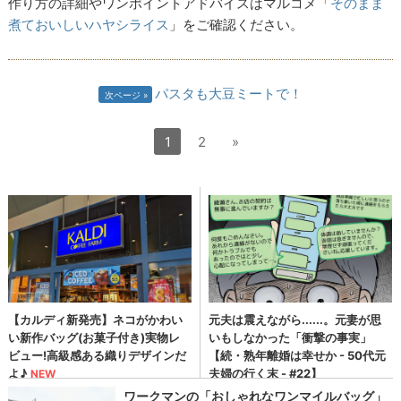
作り方の詳細やワンポイントアドバイスはマルコメ「
そのまま
煮ておいしいハヤシライス
」をご確認ください。
パスタも大豆ミートで！
次ページ
1
2
»