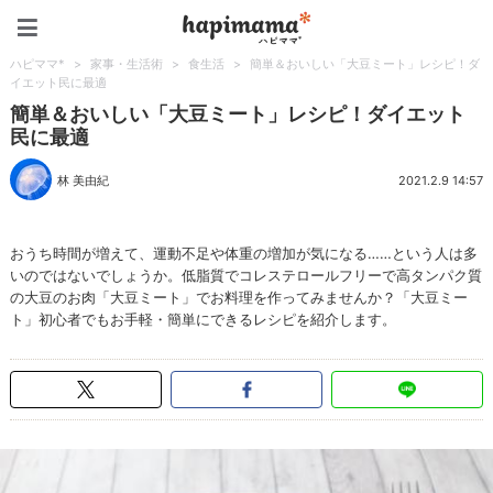
ハピママ*
ハピママ*
>
家事・生活術
>
食生活
>
簡単＆おいしい「大豆ミート」レシピ！ダ
イエット民に最適
簡単＆おいしい「大豆ミート」レシピ！ダイエット
民に最適
林 美由紀
2021.2.9 14:57
おうち時間が増えて、運動不足や体重の増加が気になる……という人は多
いのではないでしょうか。低脂質でコレステロールフリーで高タンパク質
の大豆のお肉「大豆ミート」でお料理を作ってみませんか？「大豆ミー
ト」初心者でもお手軽・簡単にできるレシピを紹介します。