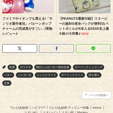
松屋
ガリチキ
鶏のじゃがバター炒め定食
ガーリックシュリンプ
>
バター
ジャガバタ
ニンニクライス
ガーリックライス
持ち帰り
定食
ページの先頭へ
ウレぴあ総研
|
ハピママ*
|
ウレぴあ総研 ディズニー特集
|
mimot.
|
うまいめし
|
うまいパン
|
うまい肉
|
Medery.