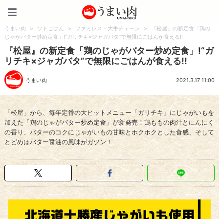
うまい肉
うまい肉
>
ソトごはん
>
ファミレス・大手チェーン
>
『松屋』の新定食「鶏の
じゃがバター炒め定食」!“ガリチキ×ジャガバタ”で無限にごはんが食える!!
『松屋』の新定食「鶏のじゃがバター炒め定食」!“ガ
リチキ×ジャガバタ”で無限にごはんが食える!!
うまい肉
2021.3.17 11:00
「松屋」から、毎年定番の大ヒットメニュー「ガリチキ」にじゃがいもを
加えた「鶏のじゃがバター炒め定食」が新発売！鶏ももの肉汁とにんにく
の香り、バターのコクにじゃがいもの甘味とホクホクとした食感、そして
とどめはバター醤油の風味がガツン！