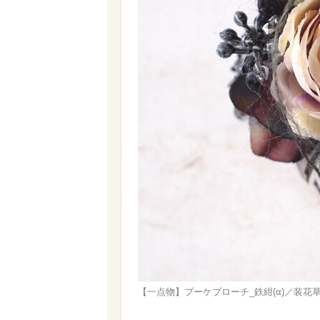
【一点物】ブーケブローチ_鉄紺(α)／装花草庵/s