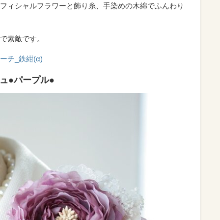
フィシャルフラワーと飾り糸、手染めの木綿でふんわり
で素敵です。
チ_鉄紺(α)
ュ●パープル●