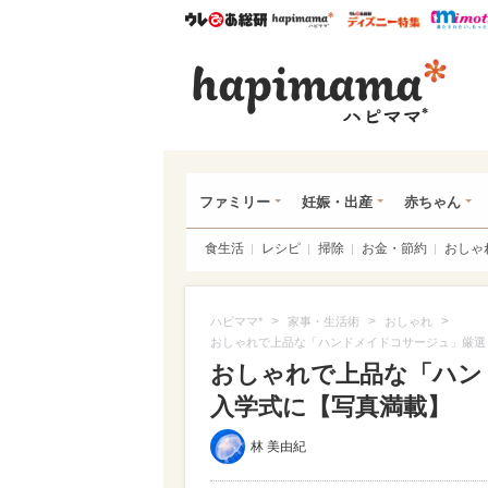
ウレぴあ総研
ハピママ*
ウレぴあ
ハピ
ファミリー
妊娠・出産
赤ちゃん
食生活
レシピ
掃除
お金・節約
おしゃ
>
>
>
ハピママ*
家事・生活術
おしゃれ
おしゃれで上品な「ハンドメイドコサージュ」厳選
おしゃれで上品な「ハン
入学式に【写真満載】
林 美由紀