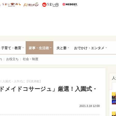
総研 ディズニー特集
mimot.
うまいめし
うまいパン
うまい肉
Medery.
ママ*
子育て・教育
家事・生活術
夫と妻
おでかけ・エンタメ
れ
お役立ち
社会・制度
人
！入園式・入学式に【写真満載】
ドメイドコサージュ」厳選！入園式・
1
2021.3.18 12:00
2