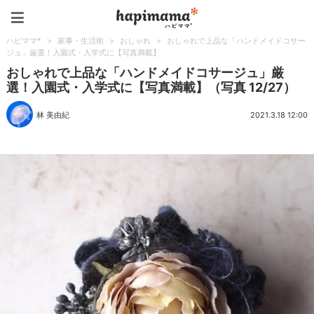
ハピママ*
ハピママ*
>
家事・生活術
>
おしゃれ
>
おしゃれで上品な「ハンドメイドコサー
ジュ」厳選！入園式・入学式に【写真満載】
おしゃれで上品な「ハンドメイドコサージュ」厳
選！入園式・入学式に【写真満載】（写真 12/27）
林 美由紀
2021.3.18 12:00