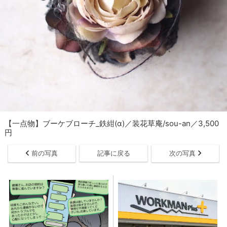
【一点物】ブーケブローチ_鉄紺(α)／装花草庵/sou-an／3,500
円
前の写真
記事に戻る
次の写真