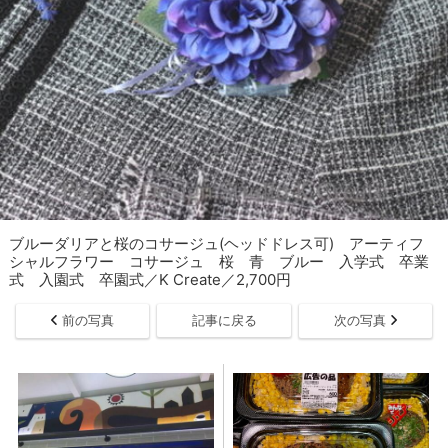
ブルーダリアと桜のコサージュ(ヘッドドレス可) アーティフ
シャルフラワー コサージュ 桜 青 ブルー 入学式 卒業
式 入園式 卒園式／K Create／2,700円
前の写真
記事に戻る
次の写真