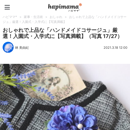
ハピママ*
ハピママ*
>
家事・生活術
>
おしゃれ
>
おしゃれで上品な「ハンドメイドコサー
ジュ」厳選！入園式・入学式に【写真満載】
おしゃれで上品な「ハンドメイドコサージュ」厳
選！入園式・入学式に【写真満載】（写真 17/27）
林 美由紀
2021.3.18 12:00