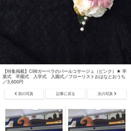
【特集掲載】C98ガーベラのパールコサージュ（ピンク）★ 卒
業式 卒園式 入学式 入園式／フローリストおはなとおうち
／3,600円
前の写真
記事に戻る
次の写真