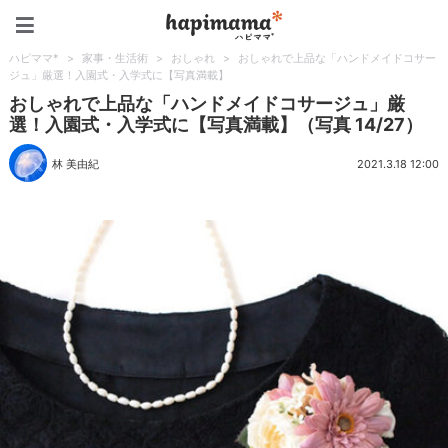
ハピママ*
ハピママ*
>
家事・生活術
>
おしゃれ
>
おしゃれで上品な「ハンドメイドコサー
ジュ」厳選！入園式・入学式に【写真満載】
おしゃれで上品な「ハンドメイドコサージュ」厳
選！入園式・入学式に【写真満載】（写真 14/27）
林 美由紀
2021.3.18 12:00