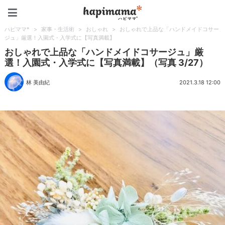
ハピママ*
ハピママ*
>
家事・生活術
>
おしゃれ
>
おしゃれで上品な「ハンドメイドコサー
ジュ」厳選！入園式・入学式に【写真満載】
おしゃれで上品な「ハンドメイドコサージュ」厳
選！入園式・入学式に【写真満載】（写真 3/27）
林 美由紀
2021.3.18 12:00