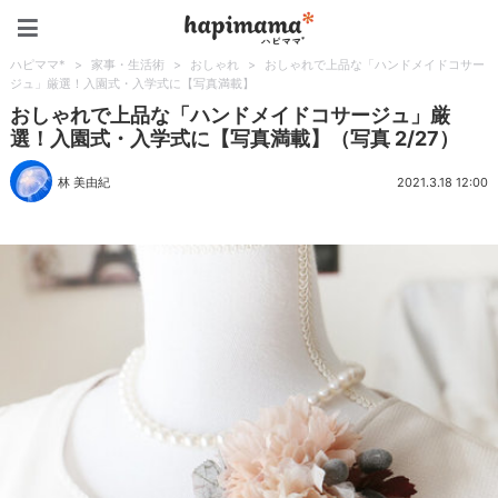
ハピママ*
ハピママ*
>
家事・生活術
>
おしゃれ
>
おしゃれで上品な「ハンドメイドコサー
ジュ」厳選！入園式・入学式に【写真満載】
おしゃれで上品な「ハンドメイドコサージュ」厳
選！入園式・入学式に【写真満載】（写真 2/27）
林 美由紀
2021.3.18 12:00