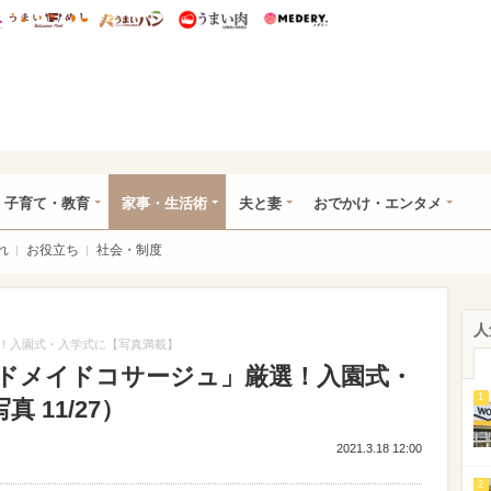
総研 ディズニー特集
mimot.
うまいめし
うまいパン
うまい肉
Medery.
ママ*
子育て・教育
家事・生活術
夫と妻
おでかけ・エンタメ
れ
お役立ち
社会・制度
人
！入園式・入学式に【写真満載】
ドメイドコサージュ」厳選！入園式・
1
 11/27）
2021.3.18 12:00
2