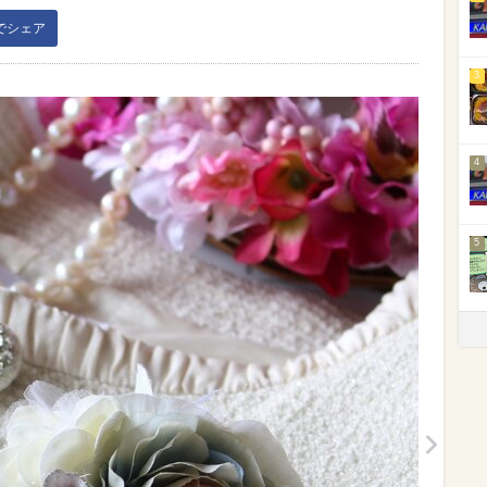
kでシェア
3
4
5