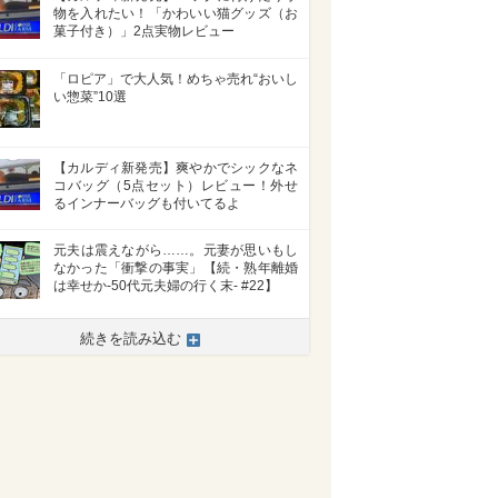
物を入れたい！「かわいい猫グッズ（お
菓子付き）」2点実物レビュー
「ロピア」で大人気！めちゃ売れ“おいし
い惣菜”10選
【カルディ新発売】爽やかでシックなネ
コバッグ（5点セット）レビュー！外せ
るインナーバッグも付いてるよ
元夫は震えながら……。元妻が思いもし
なかった「衝撃の事実」【続・熟年離婚
は幸せか-50代元夫婦の行く末- #22】
続きを読み込む
>