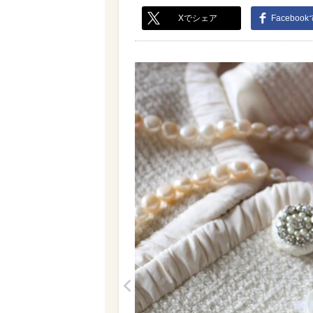
Xでシェア
Faceboo
<