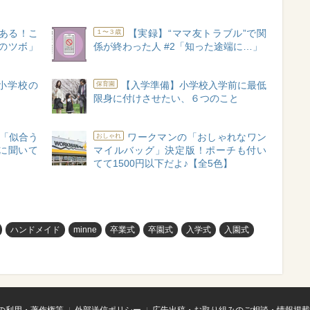
ある！こ
【実録】“ママ友トラブル”で関
１〜３歳
のツボ」
係が終わった人 #2「知った途端に…」
小学校の
【入学準備】小学校入学前に最低
保育園
限身に付けさせたい、６つのこと
「似合う
ワークマンの「おしゃれなワン
おしゃれ
に聞いて
マイルバッグ」決定版！ポーチも付い
てて1500円以下だよ♪【全5色】
ハンドメイド
minne
卒業式
卒園式
入学式
入園式