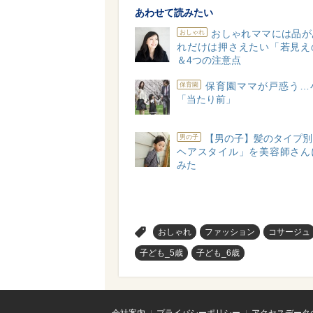
あわせて読みたい
おしゃれママには品が
おしゃれ
れだけは押さえたい「若見え
＆4つの注意点
保育園ママが戸惑う…
保育園
「当たり前」
【男の子】髪のタイプ別
男の子
ヘアスタイル」を美容師さん
みた
>
おしゃれ
ファッション
コサージュ
子ども_5歳
子ども_6歳