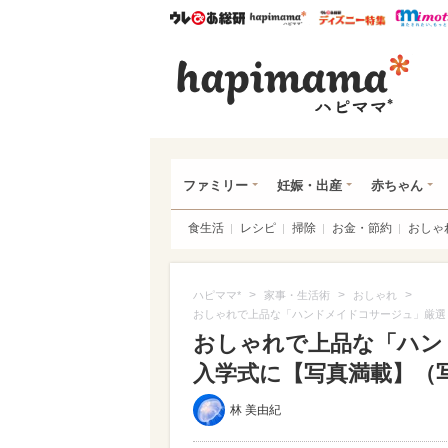
ウレぴあ総研
ハピママ*
ウレぴあ
ハピ
ファミリー
妊娠・出産
赤ちゃん
食生活
レシピ
掃除
お金・節約
おしゃ
>
>
>
ハピママ*
家事・生活術
おしゃれ
おしゃれで上品な「ハンドメイドコサージュ」厳選
おしゃれで上品な「ハン
入学式に【写真満載】（写真
林 美由紀