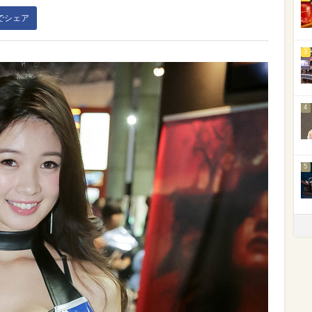
kでシェア
3
4
5