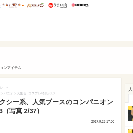
総研 ディズニー特集
mimot.
うまいめし
うまいパン
うまい肉
Medery.
y. Character's
ョンアイテム
>
レ
人
パニオン大集合! コスプレ特集vol.3
にセクシー系、人気ブースのコンパニオン
1
3（写真 2/37）
2017.9.25 17:00
2