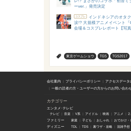
レ!? まさかのコラボ「初音ミ
ーver.」発売決定
インドネシアのオタク
コスプレ
涙!? 大規模アニメイベント『C
会場＆コスプレレポート【写
>
東京ゲームショウ
TGS
TGS2017
会社案内
プライバシーポリシー
アクセスデータ
一般の読者の方・ユーザーの方からのお問い合わ
カテゴリー
エンタメ･テレビ
テレビ
音楽
V系
アイドル
映画
アニメ
2
ファミリー
家庭
子ども
おしゃれ
おでかけ・
ディズニー
TDL
TDS
裏ワザ・攻略
混雑予想