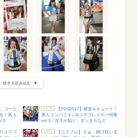
続きを読み込む
ム、コーエ
【TGS2017】硬派＆キュート！
コスプレ
る！美人
美人コンパニオン&コスプレイヤー特集
.2
vol.1／北斗が如く、ダンまちなど
のコスプ
【コスプレ】さぁ、賭け狂いま
コスプレ