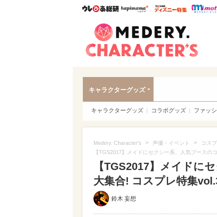
ウレぴあ総研
ハピママ*
ウレぴあ
Meder
キャラクターグッズ
キャラクターグッズ
コラボグッズ
ファッシ
>
>
Medery. Character's
声優・イベント
コスプ
【TGS2017】メイドにセクシー系、人気ブースのコン
【TGS2017】メイド
大集合! コスプレ特集vol.
鈴木 妄想