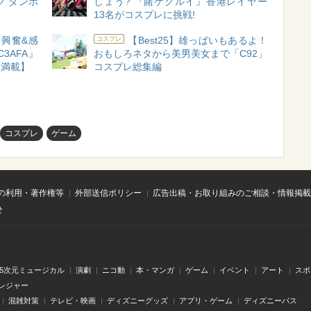
ク ダンボ
しょう? 『賭ケグルイ』香港レイヤー
13名がコスプレに挑戦!
興奮&感
【Best25】雄っぱいもあるよ！
コスプレ
3AFA』
おもしろネタから美男美女まで「C92」
真満載】
コスプレ総集編
コスプレ
ゲーム
の利用・著作権等
外部送信ポリシー
広告出稿・お取り組みのご相談・情報掲載
せ
.5次元ミュージカル
演劇
ニコ動
本・マンガ
ゲーム
イベント
アート
スポ
レジャー
混雑対策
テレビ・映画
ディズニーグッズ
アプリ・ゲーム
ディズニーパス