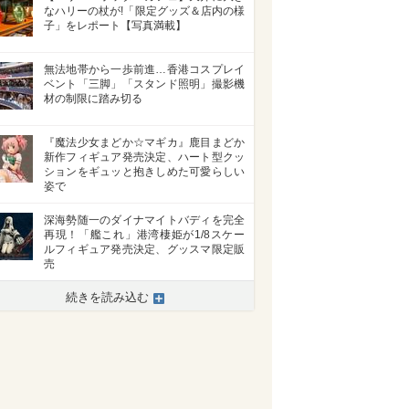
なハリーの杖が!「限定グッズ＆店内の様
子」をレポート【写真満載】
無法地帯から一歩前進…香港コスプレイ
ベント「三脚」「スタンド照明」撮影機
材の制限に踏み切る
『魔法少女まどか☆マギカ』鹿目まどか
新作フィギュア発売決定、ハート型クッ
ションをギュッと抱きしめた可愛らしい
姿で
深海勢随一のダイナマイトバディを完全
再現！「艦これ」港湾棲姫が1/8スケー
ルフィギュア発売決定、グッスマ限定販
売
続きを読み込む