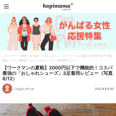
ハピママ*
ハピママ*
>
家事・生活術
>
おしゃれ
>
【ワークマンの夏靴】2000円以下で機
能的！コスパ最強の「おしゃれシューズ」3足着用レビュー
【ワークマンの夏靴】2000円以下で機能的！コスパ
最強の「おしゃれシューズ」3足着用レビュー（写真
8/12）
くわばら すいか
2021.8.8 6:30