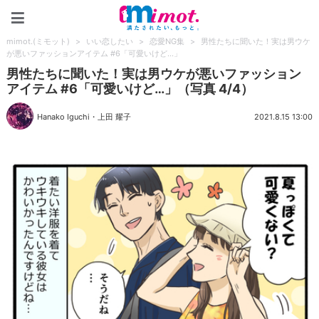
mimot.(ミモット)
mimot.(ミモット)
>
いい恋したい
>
恋愛NG集
>
男性たちに聞いた！実は男ウケ
が悪いファッションアイテム #6「可愛いけど…」
男性たちに聞いた！実は男ウケが悪いファッション
アイテム #6「可愛いけど…」（写真 4/4）
Hanako Iguchi
・
上田 耀子
2021.8.15 13:00