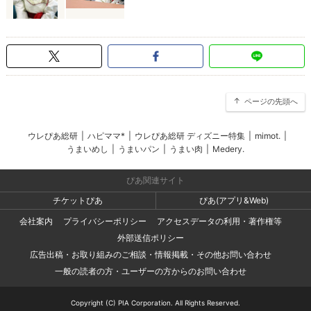
ページの先頭へ
ウレぴあ総研
|
ハピママ*
|
ウレぴあ総研 ディズニー特集
|
mimot.
|
うまいめし
|
うまいパン
|
うまい肉
|
Medery.
ぴあ関連サイト
チケットぴあ
ぴあ(アプリ&Web)
会社案内
プライバシーポリシー
アクセスデータの利用・著作権等
外部送信ポリシー
広告出稿・お取り組みのご相談・情報掲載・その他お問い合わせ
一般の読者の方・ユーザーの方からのお問い合わせ
Copyright (C) PIA Corporation. All Rights Reserved.