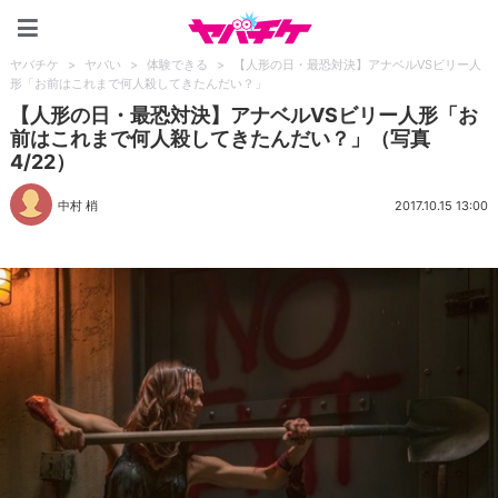
ヤバチケ
ヤバチケ
>
ヤバい
>
体験できる
>
【人形の日・最恐対決】アナベルVSビリー人
形「お前はこれまで何人殺してきたんだい？」
【人形の日・最恐対決】アナベルVSビリー人形「お
前はこれまで何人殺してきたんだい？」（写真
4/22）
中村 梢
2017.10.15 13:00