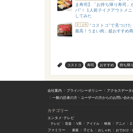
ま寿司】「お持ち帰り寿司」が
パ”！ 1人前テイクアウトメ
してみた
“コストコ”で見つけ
安うま肉
最高！うまい肉」超おすすめ商
>
コストコ
寿司
おすすめ
持ち帰
会社案内
プライバシーポリシー
アクセスデータ
一般の読者の方・ユーザーの方からのお問い合わ
カテゴリー
エンタメ･テレビ
テレビ
音楽
V系
アイドル
映画
アニメ
2
ファミリー
家庭
子ども
おしゃれ
おでかけ・