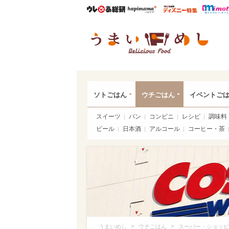
ウレぴあ総研
ハピママ*
ウレぴあ
うま
ソトごはん
ウチごはん
イベントご
スイーツ
パン
コンビニ
レシピ
調味料
ビール
日本酒
アルコール
コーヒー・茶
>
>
うまいめし
ウチごはん
スーパー・ショッピ