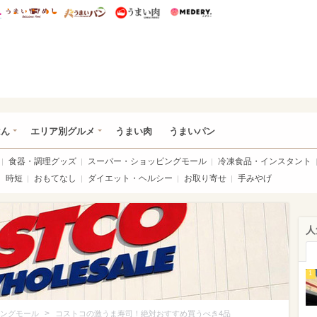
総研 ディズニー特集
mimot.
うまいめし
うまいパン
うまい肉
Medery.
いめし
はん
エリア別グルメ
うまい肉
うまいパン
食器・調理グッズ
スーパー・ショッピングモール
冷凍食品・インスタント
時短
おもてなし
ダイエット・ヘルシー
お取り寄せ
手みやげ
人
1
>
ングモール
コストコの激うま寿司！絶対おすすめ買うべき4品