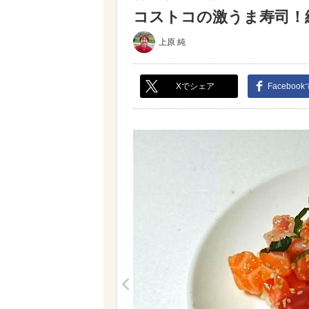
コストコの激うま寿司！絶
上原 純
Xでシェア
Faceboo
<