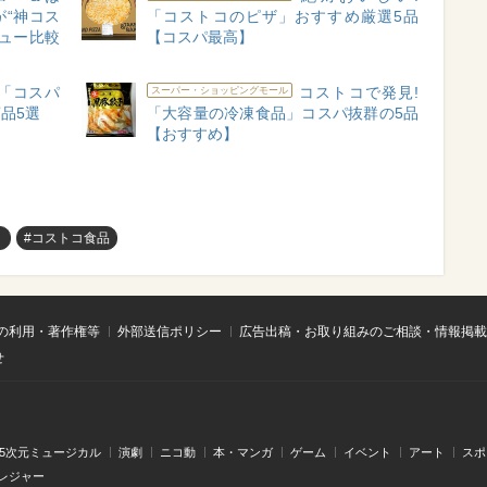
“神コス
「コストコのピザ」おすすめ厳選5品
ニュー比較
【コスパ最高】
た「コスパ
コストコで発見!
スーパー・ショッピングモール
品5選
「大容量の冷凍食品」コスパ抜群の5品
【おすすめ】
り
#コストコ食品
の利用・著作権等
外部送信ポリシー
広告出稿・お取り組みのご相談・情報掲載
せ
.5次元ミュージカル
演劇
ニコ動
本・マンガ
ゲーム
イベント
アート
スポ
レジャー