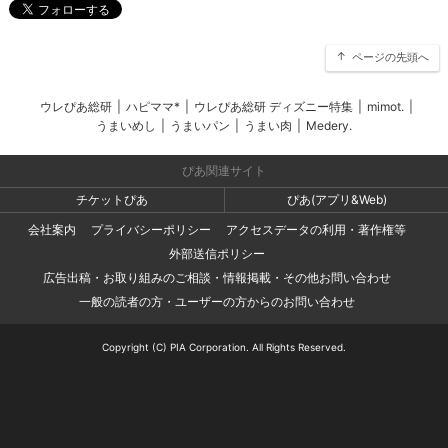
ページの先頭へ
ウレぴあ総研
|
ハピママ*
|
ウレぴあ総研 ディズニー特集
|
mimot.
|
うまいめし
|
うまいパン
|
うまい肉
|
Medery.
ぴあ関連サイト
チケットぴあ
ぴあ(アプリ&Web)
会社案内
プライバシーポリシー
アクセスデータの利用・著作権等
外部送信ポリシー
広告出稿・お取り組みのご相談・情報掲載・その他お問い合わせ
一般の読者の方・ユーザーの方からのお問い合わせ
Copyright (C) PIA Corporation. All Rights Reserved.