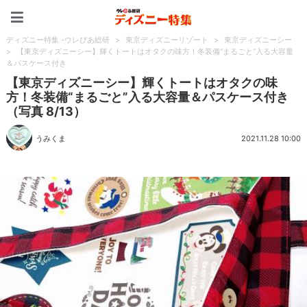
ディズニー特集 -ウレぴあ
ディズニー特集 -ウレぴあ総研
>
東京ディズニーリゾート
>
東京ディズニーシー
>
【東京ディズニーシー】輝くトートはオタクの味方！冬装備“まるごと”入る大容量
＆パスケース付き
【東京ディズニーシー】輝くトートはオタクの味
方！冬装備“まるごと”入る大容量＆パスケース付き
（写真 8/13）
うみくま
2021.11.28 10:00