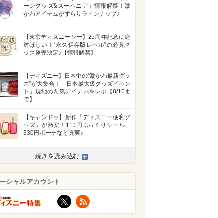
ーングッズ&スーベニア」情報解禁！激
かわアイテムがずらりラインナップ♪
【東京ディズニーシー】25周年記念に絶
対ほしい！“永久保存版レベル”の必見グ
ッズ発売決定♪【情報解禁】
【ディズニー】日本中の“激かわ最新グッ
ズ”が大集合！「日本最大級グッズイベン
ト」現地の人気アイテムをレポ【8/16ま
で】
【キャンドゥ】新作「ディズニー便利グ
ッズ」が激安！110円ぷっくりシール、
330円ポーチなど充実♪
続きを読み込む
>
ーシャルアカウント
X
RSS