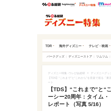
ウレぴあ総研
ハピママ*
ウレぴあ
ディ
TDR
海外ディズニー
テレビ・映画
パークグッズ
ディズニーストア
ツムツム
>
ディズニー特集 -ウレぴあ総研
ディズニーグッ
【TDS】“これまで”と“これから”を音楽で巡る
ート
【TDS】“これまで”と
ーシー20周年：タイム
レポート（写真 5/16）