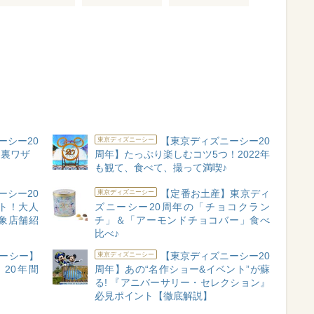
ーシー20
【東京ディズニーシー20
東京ディズニーシー
」裏ワザ
周年】たっぷり楽しむコツ5つ！2022年
も観て、食べて、撮って満喫♪
ーシー20
【定番お土産】東京ディ
東京ディズニーシー
ト！大人
ズニーシー20周年の「チョコクラン
象店舗紹
チ」＆「アーモンドチョコバー」食べ
比べ♪
ーシー】
【東京ディズニーシー20
東京ディズニーシー
20年間
周年】あの“名作ショー&イベント”が蘇
る! 『アニバーサリー・セレクション』
必見ポイント【徹底解説】