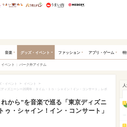
総研 ディズニー特集
mimot.
うまいめし
うまいパン
うまい肉
Medery.
ズニー特集 -ウレぴあ総研
音楽
グッズ・イベント
ファッション
アプリ・ゲーム
特
イベント
パーク外アイテム
>
>
ズ・イベント
イベント
人
「東京ディズニーシー20周年：タイム・トゥ・シャイン！イン・コンサート」レポ
“これから”を音楽で巡る「東京ディズニ
1
・トゥ・シャイン！イン・コンサート」
2