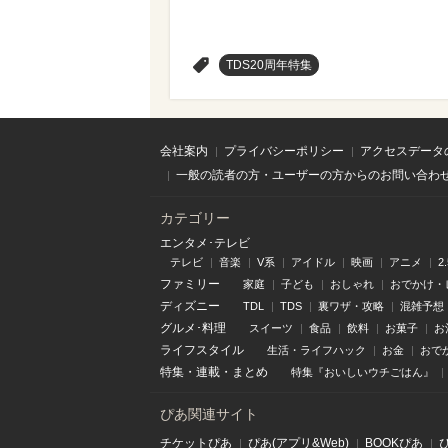
>
TDS20周年特集
会社案内
プライバシーポリシー
アクセスデータ
一般の読者の方・ユーザーの方からのお問い合わ
カテゴリー
エンタメ･テレビ
テレビ
音楽
V系
アイドル
映画
アニメ
2
ファミリー
家庭
子ども
おしゃれ
おでかけ・
ディズニー
TDL
TDS
裏ワザ・攻略
混雑予想
グルメ･料理
スイーツ
食品
飲料
お菓子
お
ライフスタイル
生活・ライフハック
お金
おで
特集
・
連載
・
まとめ
特集『おいしいウチごはん』
ぴあ関連サイト
チケットぴあ
ぴあ(アプリ&Web)
BOOKぴあ