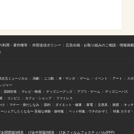
の利用・著作権等
外部送信ポリシー
広告出稿・お取り組みのご相談・情報掲載
せ
.5次元ミュージカル
演劇
ニコ動
本・マンガ
ゲーム
イベント
アート
スポ
レジャー
混雑対策
テレビ・映画
ディズニーグッズ
アプリ・ゲーム
ディズニーパス
酒
コンビニ
カフェ・ショップ
ファミレス
かけ
マナー・身だしなみ
節約
ダイエット・健康
家電
文房具
雑貨
キッチ
〜シェアしたくなる〜 至福な体験・旅特集
ペット特集：ウチのかぞく
特集 カラダ
ぴあ関⻄版WEB
ぴあ中部版WEB
ぴあフィルムフェスティバル(PFF)