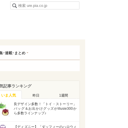
集･連載･まとめ
気記事ランキング
いま人気
昨日
1週間
良デザイン多数！「トイ・ストーリー」
バッグ＆お出かけグッズがillusie300か
ら多数ラインナップ♪
【ディズニー】「ダッフィーのハロウィ