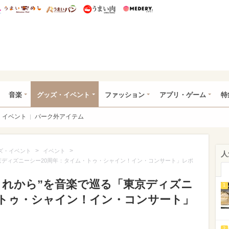
総研 ディズニー特集
mimot.
うまいめし
うまいパン
うまい肉
Medery.
ズニー特集 -ウレぴあ総研
音楽
グッズ・イベント
ファッション
アプリ・ゲーム
特
イベント
パーク外アイテム
>
>
ズ・イベント
イベント
人
「東京ディズニーシー20周年：タイム・トゥ・シャイン！イン・コンサート」レポ
“これから”を音楽で巡る「東京ディズニ
1
・トゥ・シャイン！イン・コンサート」
2