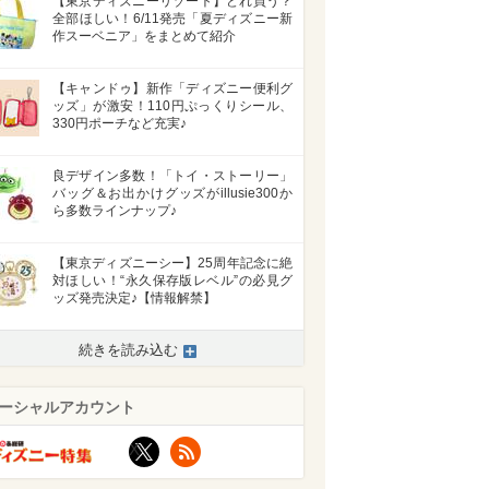
【東京ディズニーリゾート】どれ買う？
全部ほしい！6/11発売「夏ディズニー新
作スーベニア」をまとめて紹介
【キャンドゥ】新作「ディズニー便利グ
ッズ」が激安！110円ぷっくりシール、
330円ポーチなど充実♪
良デザイン多数！「トイ・ストーリー」
バッグ＆お出かけグッズがillusie300か
ら多数ラインナップ♪
【東京ディズニーシー】25周年記念に絶
対ほしい！“永久保存版レベル”の必見グ
ッズ発売決定♪【情報解禁】
続きを読み込む
>
ーシャルアカウント
X
RSS