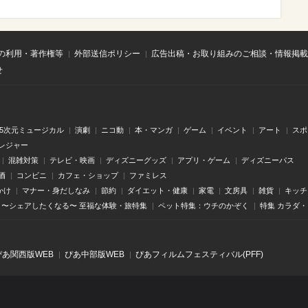
の利用・著作権等
外部送信ポリシー
広告出稿・お取り組みのご相談・情報掲載
せ
.5次元ミュージカル
演劇
ニコ動
本・マンガ
ゲーム
イベント
アート
スポ
レジャー
混雑対策
テレビ・映画
ディズニーグッズ
アプリ・ゲーム
ディズニーパス
酒
コンビニ
カフェ・ショップ
ファミレス
かけ
マナー・身だしなみ
節約
ダイエット・健康
家電
文房具
雑貨
キッチ
〜シェアしたくなる〜 至福な体験・旅特集
ペット特集：ウチのかぞく
特集 カラダ
ぴあ関⻄版WEB
ぴあ中部版WEB
ぴあフィルムフェスティバル(PFF)