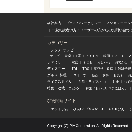
会社案内
プライバシーポリシー
アクセスデータ
一般の読者の方・ユーザーの方からのお問い合わ
カテゴリー
エンタメ･テレビ
テレビ
音楽
V系
アイドル
映画
アニメ
2
ファミリー
家庭
子ども
おしゃれ
おでかけ・
ディズニー
TDL
TDS
裏ワザ・攻略
混雑予想
グルメ･料理
スイーツ
食品
飲料
お菓子
お
ライフスタイル
生活・ライフハック
お金
おで
特集
・
連載
・
まとめ
特集『おいしいウチごはん』
ぴあ関連サイト
チケットぴあ
ぴあ(アプリ&Web)
BOOKぴあ
Copyright (C) PIA Corporation. All Rights Reserved.