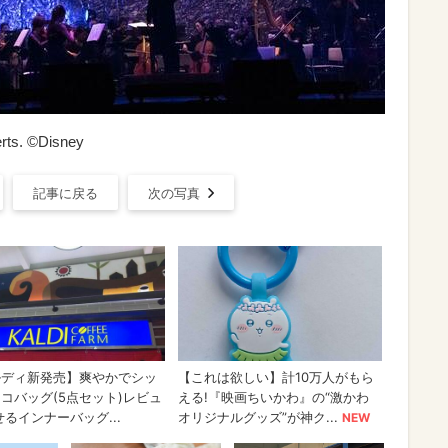
erts. ©Disney
記事に戻る
次の写真