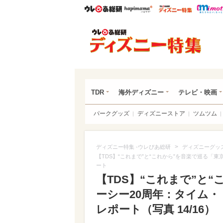
ウレぴあ総研
ハピママ*
ウレぴあ
ディ
TDR
海外ディズニー
テレビ・映画
パークグッズ
ディズニーストア
ツムツム
>
ディズニー特集 -ウレぴあ総研
ディズニーグッ
【TDS】“これまで”と“これから”を音楽で巡る
ート
【TDS】“これまで”と
ーシー20周年：タイム
レポート（写真 14/16）