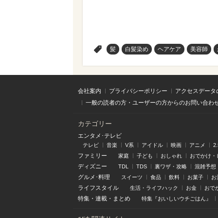
>
髪
白髪染め
ヘアケア
美容師
会社案内
プライバシーポリシー
アクセスデータ
一般の読者の方・ユーザーの方からのお問い合わ
カテゴリー
エンタメ･テレビ
テレビ
音楽
V系
アイドル
映画
アニメ
2
ファミリー
家庭
子ども
おしゃれ
おでかけ・
ディズニー
TDL
TDS
裏ワザ・攻略
混雑予想
グルメ･料理
スイーツ
食品
飲料
お菓子
お
ライフスタイル
生活・ライフハック
お金
おで
特集
・
連載
・
まとめ
特集『おいしいウチごはん』