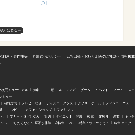
◎】
がんばる女性
の利用・著作権等
外部送信ポリシー
広告出稿・お取り組みのご相談・情報掲載
せ
.5次元ミュージカル
演劇
ニコ動
本・マンガ
ゲーム
イベント
アート
スポ
レジャー
混雑対策
テレビ・映画
ディズニーグッズ
アプリ・ゲーム
ディズニーパス
酒
コンビニ
カフェ・ショップ
ファミレス
かけ
マナー・身だしなみ
節約
ダイエット・健康
家電
文房具
雑貨
キッチ
〜シェアしたくなる〜 至福な体験・旅特集
ペット特集：ウチのかぞく
特集 カラダ