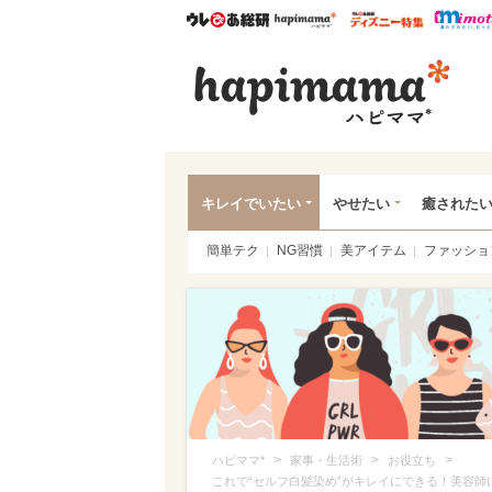
ウレぴあ総研
ハピママ*
ウレぴあ
ハピ
キレイでいたい
やせたい
癒された
簡単テク
NG習慣
美アイテム
ファッショ
>
>
>
ハピママ*
家事・生活術
お役立ち
これで“セルフ白髪染め”がキレイにできる！美容