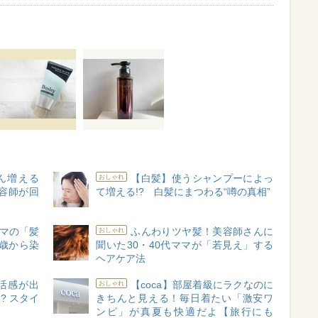
ん増える
【白髪】使うシャンプーによっ
おしゃれ
容師が回
て増える!? 白髪にまつわる“噂の真相”
ママの「髪
ふんわりツヤ髪！美容師さんに
おしゃれ
歳から染
聞いた30・40代ママが「若見え」する
ヘアケア法
活感が出
【coca】部屋着級にラクなのに
おしゃれ
? スタイ
きちんと見える！毎日着たい「激安ワ
ンピ」が真夏も快適だよ【旅行にも