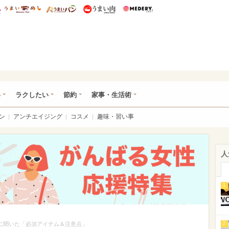
総研 ディズニー特集
mimot.
うまいめし
うまいパン
うまい肉
Medery.
ママ*
い
ラクしたい
節約
家事・生活術
ン
アンチエイジング
コスメ
趣味・習い事
人
1
師に聞いた「必須アイテム＆注意点」
2