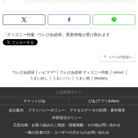
「ディズニー特集 -ウレぴあ総研」更新情報が受け取れます
ページの先頭へ
ウレぴあ総研
|
ハピママ*
|
ウレぴあ総研 ディズニー特集
|
mimot.
|
うまいめし
|
うまいパン
|
うまい肉
|
Medery.
ぴあ関連サイト
チケットぴあ
ぴあ(アプリ&Web)
会社案内
プライバシーポリシー
アクセスデータの利用・著作権等
外部送信ポリシー
広告出稿・お取り組みのご相談・情報掲載・その他お問い合わせ
一般の読者の方・ユーザーの方からのお問い合わせ