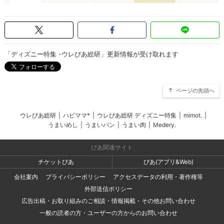
「ディズニー特集 -ウレぴあ総研」更新情報が受け取れます
ページの先頭へ
ウレぴあ総研
|
ハピママ*
|
ウレぴあ総研 ディズニー特集
|
mimot.
|
うまいめし
|
うまいパン
|
うまい肉
|
Medery.
ぴあ関連サイト
チケットぴあ
ぴあ(アプリ&Web)
会社案内
プライバシーポリシー
アクセスデータの利用・著作権等
外部送信ポリシー
広告出稿・お取り組みのご相談・情報掲載・その他お問い合わせ
一般の読者の方・ユーザーの方からのお問い合わせ