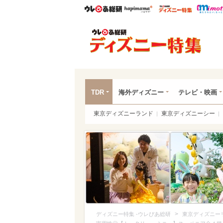
ウレぴあ総研
ハピママ*
ウレぴあ
ディ
TDR
海外ディズニー
テレビ・映画
東京ディズニーランド
東京ディズニーシー
>
ディズニー特集 -ウレぴあ総研
東京ディズニー