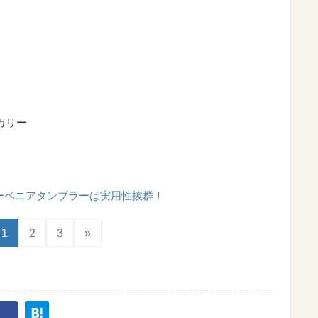
カリー
ーベニアタンブラーは実用性抜群！
1
2
3
»