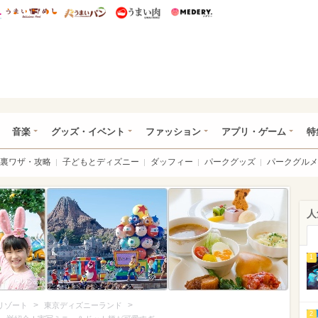
総研 ディズニー特集
mimot.
うまいめし
うまいパン
うまい肉
Medery.
ズニー特集 -ウレぴあ総研
音楽
グッズ・イベント
ファッション
アプリ・ゲーム
特
裏ワザ・攻略
子どもとディズニー
ダッフィー
パークグッズ
パークグルメ
人
1
>
>
リゾート
東京ディズニーランド
2