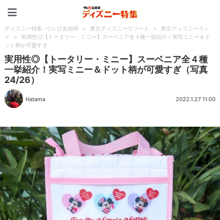
ディズニー特集 -ウレぴあ
ディズニー特集 -ウレぴあ総研
>
東京ディズニーリゾート
>
東京ディズニーラン
ド
>
実用性◎【トータリー・ミニー】スーベニア全４種一挙紹介！実写ミニー＆ド
ット柄が可愛すぎ
実用性◎【トータリー・ミニー】スーベニア全４種
一挙紹介！実写ミニー＆ドット柄が可愛すぎ（写真
24/26）
Hatama
2022.1.27 11:00