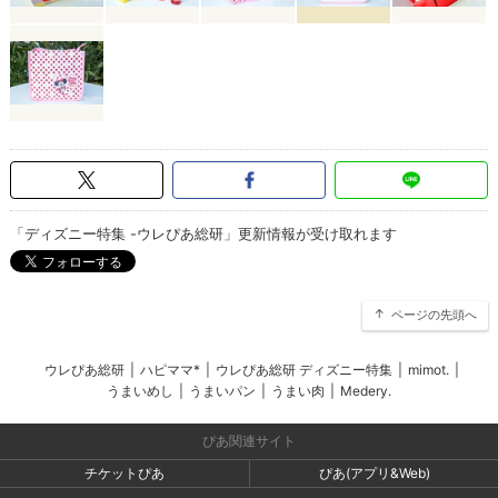
「ディズニー特集 -ウレぴあ総研」更新情報が受け取れます
ページの先頭へ
ウレぴあ総研
|
ハピママ*
|
ウレぴあ総研 ディズニー特集
|
mimot.
|
うまいめし
|
うまいパン
|
うまい肉
|
Medery.
ぴあ関連サイト
チケットぴあ
ぴあ(アプリ&Web)