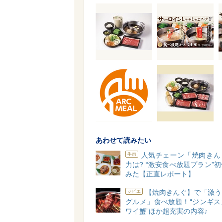
あわせて読みたい
人気チェーン「焼肉きん
牛肉
力は? “激安食べ放題プラン”
みた【正直レポート】
【焼肉きんぐ】で「激う
ジビエ
グルメ」食べ放題！“ジンギス
ワイ蟹”ほか超充実の内容♪