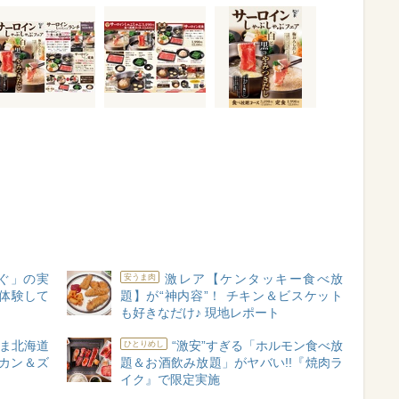
ぐ」の実
激レア【ケンタッキー食べ放
安うま肉
初体験して
題】が“神内容”！ チキン＆ビスケット
も好きなだけ♪ 現地レポート
ま北海道
“激安”すぎる「ホルモン食べ放
ひとりめし
カン＆ズ
題＆お酒飲み放題」がヤバい!!『焼肉ラ
イク』で限定実施