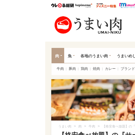
ウレぴあ総研
ハピママ*
ウレぴあ
うま
肉
魚
各地のうまい肉
うまいめ
牛肉
豚肉
鶏肉
焼肉
カレー
ブランド
>
>
>
うまい肉
肉
牛肉
【格安食べ放題】の『