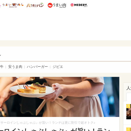
総研 ディズニー特集
mimot.
うまいめし
うまいパン
うまい肉
Medery.
い肉
し
牛
安うま肉
ハンバーガー
ジビエ
人
1
サーロインしゃぶしゃぶ』が旨い！ランチは更に割引で超オトク♪
2