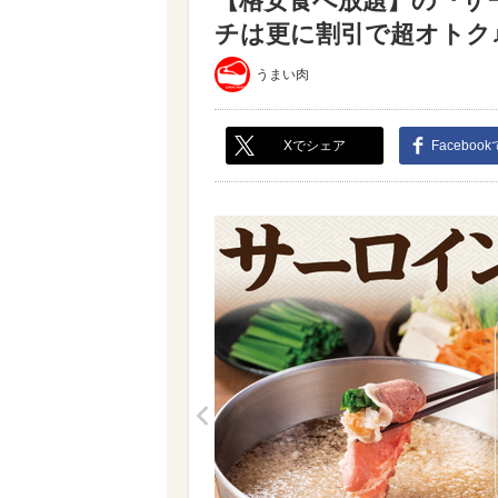
【格安食べ放題】の『サ
チは更に割引で超オトク♪（
うまい肉
Xでシェア
Faceboo
<