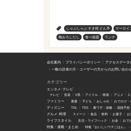
>
しゃぶしゃぶ すき焼 どん亭
サーロイ
梅おろしだし
食べ放題
ランチ
会社案内
プライバシーポリシー
アクセスデータ
一般の読者の方・ユーザーの方からのお問い合わ
カテゴリー
エンタメ･テレビ
テレビ
音楽
V系
アイドル
映画
アニメ
2
ファミリー
家庭
子ども
おしゃれ
おでかけ・
ディズニー
TDL
TDS
裏ワザ・攻略
混雑予想
グルメ･料理
スイーツ
食品
飲料
お菓子
お
ライフスタイル
生活・ライフハック
お金
おで
特集
・
連載
・
まとめ
特集『おいしいウチごはん』