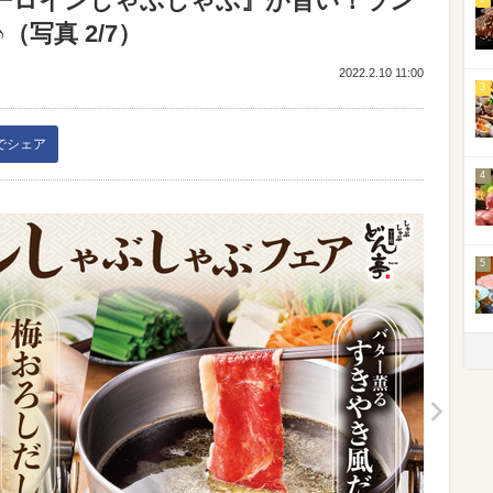
ーロインしゃぶしゃぶ』が旨い！ラン
写真 2/7）
2022.2.10 11:00
3
kでシェア
4
5