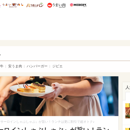
総研 ディズニー特集
mimot.
うまいめし
うまいパン
うまい肉
Medery.
い肉
し
牛
安うま肉
ハンバーガー
ジビエ
人
1
サーロインしゃぶしゃぶ』が旨い！ランチは更に割引で超オトク♪
2