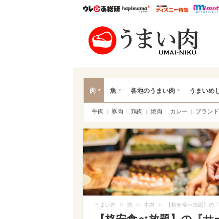
ウレぴあ総研
ハピママ*
ウレぴあ
うま
肉
魚
各地のうまい肉
うまいめ
牛肉
豚肉
鶏肉
焼肉
カレー
ブランド
>
>
>
うまい肉
肉
牛肉
【格安食べ放題】の『