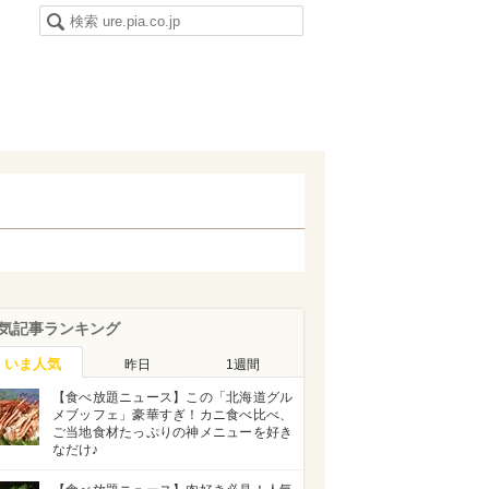
気記事ランキング
いま人気
昨日
1週間
【食べ放題ニュース】この「北海道グル
メブッフェ」豪華すぎ！カニ食べ比べ、
ご当地食材たっぷりの神メニューを好き
なだけ♪