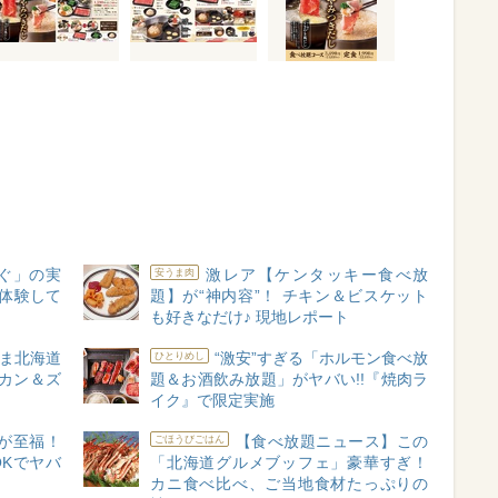
ぐ」の実
激レア【ケンタッキー食べ放
安うま肉
初体験して
題】が“神内容”！ チキン＆ビスケット
も好きなだけ♪ 現地レポート
ま北海道
“激安”すぎる「ホルモン食べ放
ひとりめし
カン＆ズ
題＆お酒飲み放題」がヤバい!!『焼肉ラ
イク』で限定実施
が至福！
【食べ放題ニュース】この
ごほうびごはん
Kでヤバ
「北海道グルメブッフェ」豪華すぎ！
カニ食べ比べ、ご当地食材たっぷりの