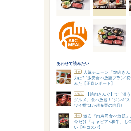
あわせて読みたい
人気チェーン「焼肉きん
牛肉
力は? “激安食べ放題プラン”
みた【正直レポート】
【焼肉きんぐ】で「激う
ジビエ
グルメ」食べ放題！“ジンギス
ワイ蟹”ほか超充実の内容♪
激安『肉寿司食べ放題』
牛肉
今だけ「キャビア×和牛」もO
い【神コスパ】