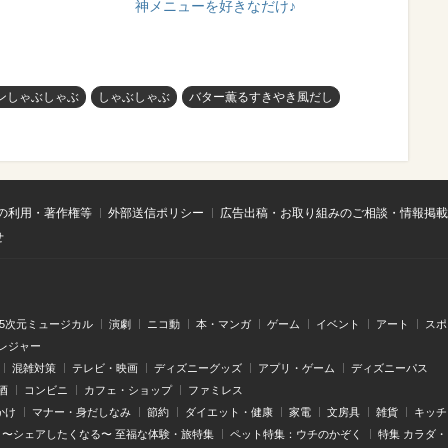
神メニューを好きなだけ♪
ンしゃぶしゃぶ
しゃぶしゃぶ
バター薫るすきやき風だし
の利用・著作権等
外部送信ポリシー
広告出稿・お取り組みのご相談・情報掲載
せ
.5次元ミュージカル
演劇
ニコ動
本・マンガ
ゲーム
イベント
アート
スポ
レジャー
混雑対策
テレビ・映画
ディズニーグッズ
アプリ・ゲーム
ディズニーパス
酒
コンビニ
カフェ・ショップ
ファミレス
かけ
マナー・身だしなみ
節約
ダイエット・健康
家電
文房具
雑貨
キッチ
〜シェアしたくなる〜 至福な体験・旅特集
ペット特集：ウチのかぞく
特集 カラダ