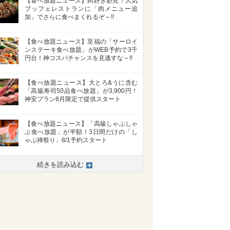
【食べ放題ニュース】肉好き必見！人気
ブッフェレストランに「肉メニュー追
加」でさらに食べまくれるぞ～!!
【食べ放題ニュース】至福の「サーロイ
ンステーキ食べ放題」がWEB予約で3千
円台！神コスパチャンスを見逃すな～!!
【食べ放題ニュース】大とろ&うに含む
「高級寿司50品食べ放題」が3,900円！
神安プラン8月限定で提供スタート
【食べ放題ニュース】「高級しゃぶしゃ
ぶ食べ放題」が半額！3日間だけの「し
ゃぶ禅祭り」8/1予約スタート
続きを読み込む
>