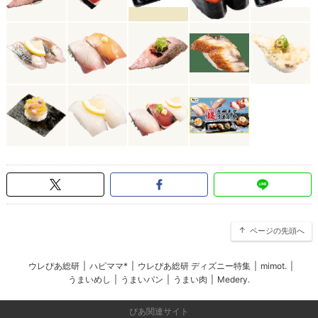
ページの先頭へ
ウレぴあ総研
|
ハピママ*
|
ウレぴあ総研 ディズニー特集
|
mimot.
|
うまいめし
|
うまいパン
|
うまい肉
|
Medery.
ぴあ関連サイト