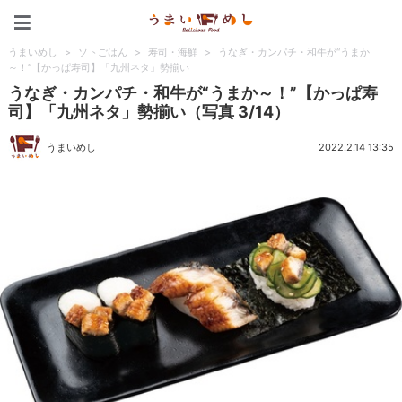
うまいめし
うまいめし
>
ソトごはん
>
寿司・海鮮
>
うなぎ・カンパチ・和牛が“うまか
～！”【かっぱ寿司】「九州ネタ」勢揃い
うなぎ・カンパチ・和牛が“うまか～！”【かっぱ寿
司】「九州ネタ」勢揃い（写真 3/14）
うまいめし
2022.2.14 13:35