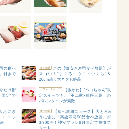
司の食べ
この【激安お寿司食べ放題】が
食べ放題
」付きで
スゴい！“まぐろ・ウニ・いくら”＆
20cm越え大ネタも絶品
今だけ衝
【激かわ】“ペコちゃん”限
カフェ・スイーツ
ト限定”で
定スイーツも♪「不二家×銀座三越」の
バレンタインが素敵
沢おにぎ
【食べ放題ニュース】大とろ&
食べ放題
・ローソ
うに含む「高級寿司50品食べ放題」が
発表
3,900円！神安プラン8月限定で提供ス
タート