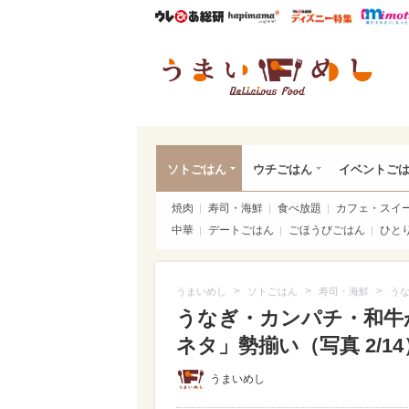
ウレぴあ総研
ハピママ*
ウレぴあ
うま
ソトごはん
ウチごはん
イベントご
焼肉
寿司・海鮮
食べ放題
カフェ・スイ
中華
デートごはん
ごほうびごはん
ひと
>
>
>
うまいめし
ソトごはん
寿司・海鮮
う
うなぎ・カンパチ・和牛
ネタ」勢揃い（写真 2/14
うまいめし