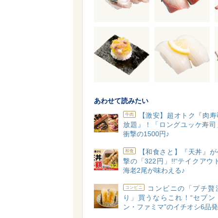
あわせて読みたい
【激安】超オトク『肉寿
牛肉
放題』！「ロングユッケ寿司
衝撃の1500円♪
【和食さと】『天丼』が
和食
撃の「322円」!!“テイクアウ
海老2尾が味わえる♪
コンビニの「プチ贅
コンビニ
り」買うならこれ！“セブン
ン・ファミマ”のイチオシ6品