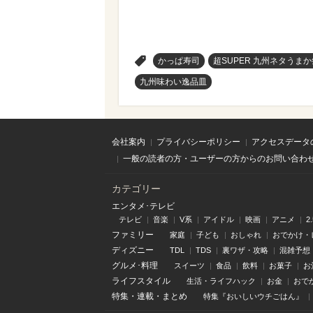
>
かっぱ寿司
超SUPER 九州ネタうまか
九州味わい逸品皿
会社案内
プライバシーポリシー
アクセスデータ
一般の読者の方・ユーザーの方からのお問い合わ
カテゴリー
エンタメ･テレビ
テレビ
音楽
V系
アイドル
映画
アニメ
2
ファミリー
家庭
子ども
おしゃれ
おでかけ・
ディズニー
TDL
TDS
裏ワザ・攻略
混雑予想
グルメ･料理
スイーツ
食品
飲料
お菓子
お
ライフスタイル
生活・ライフハック
お金
おで
特集
・
連載
・
まとめ
特集『おいしいウチごはん』