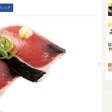
2
kでシェア
3
4
5
お