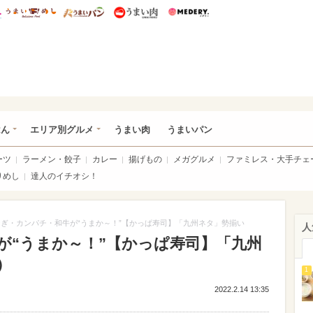
総研 ディズニー特集
mimot.
うまいめし
うまいパン
うまい肉
Medery.
いめし
はん
エリア別グルメ
うまい肉
うまいパン
ーツ
ラーメン・餃子
カレー
揚げもの
メガグルメ
ファミレス・大手チェ
りめし
達人のイチオシ！
なぎ・カンパチ・和牛が“うまか～！”【かっぱ寿司】「九州ネタ」勢揃い
人
が“うまか～！”【かっぱ寿司】「九州
）
1
2022.2.14 13:35