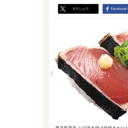
Xでシェア
Faceboo
<
鹿児島県産 山川港水揚げ炭焼きかつ