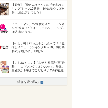
【必食】「資さんうどん」の“売れ筋ラン
キング”トップ10発表！3位は激ウマぼた
餅、1位はアレでした！
「バーミヤン」の“売れ筋メニューランキ
ング”発表！5位はチャーハン、トップ3
は納得の並びに
【やよい軒】行ったらこれ食べて！「激
推しメニューランキングTOP10」肉野菜
炒め定食は5位、1位は!?
>
【これはすごい】“おせち補完計画”始
動！「エヴァンゲリオンおせち」爆誕、
風呂敷から箸までこだわりすぎの神仕様
続きを読み込む