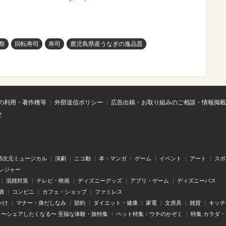
祭
回転寿司
寿司
鹿児島県産うなぎの逸品皿
の利用・著作権等
外部送信ポリシー
広告出稿・お取り組みのご相談・情報掲載
せ
.5次元ミュージカル
演劇
ニコ動
本・マンガ
ゲーム
イベント
アート
スポ
レジャー
混雑対策
テレビ・映画
ディズニーグッズ
アプリ・ゲーム
ディズニーパス
酒
コンビニ
カフェ・ショップ
ファミレス
かけ
マナー・身だしなみ
節約
ダイエット・健康
家電
文房具
雑貨
キッチ
〜シェアしたくなる〜 至福な体験・旅特集
ペット特集：ウチのかぞく
特集 カラダ