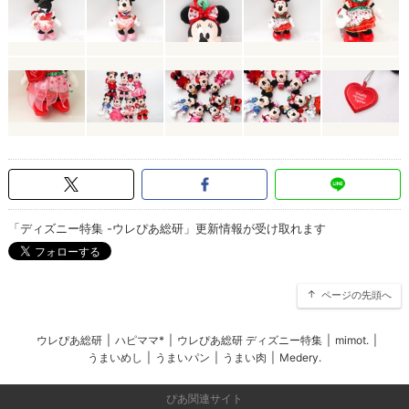
「ディズニー特集 -ウレぴあ総研」更新情報が受け取れます
ページの先頭へ
ウレぴあ総研
|
ハピママ*
|
ウレぴあ総研 ディズニー特集
|
mimot.
|
うまいめし
|
うまいパン
|
うまい肉
|
Medery.
ぴあ関連サイト