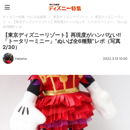
ディズニー特集 -ウレぴあ
ディズニー特集 -ウレぴあ総研
>
東京ディズニーリゾート
>
東京ディズニーラン
ド
>
【東京ディズニーリゾート】再現度がハンパない!!「トータリーミニー」“ぬいば
全6種類”レポ
【東京ディズニーリゾート】再現度がハンパない!!
「トータリーミニー」“ぬいば全6種類”レポ（写真
2/30）
Hatama
2022.3.13 10:00