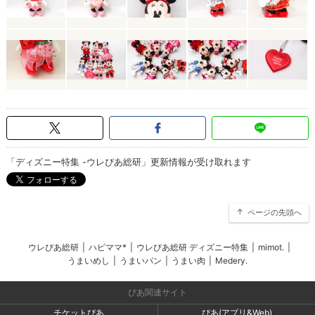
「ディズニー特集 -ウレぴあ総研」更新情報が受け取れます
ページの先頭へ
ウレぴあ総研
|
ハピママ*
|
ウレぴあ総研 ディズニー特集
|
mimot.
|
うまいめし
|
うまいパン
|
うまい肉
|
Medery.
ぴあ関連サイト
チケットぴあ
ぴあ(アプリ&Web)