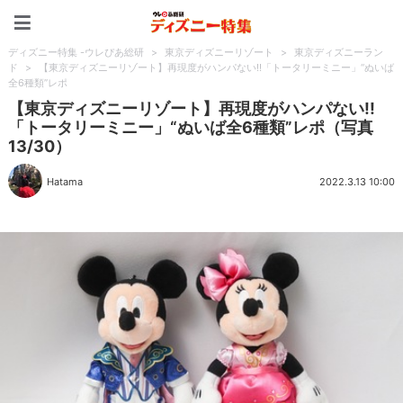
ディズニー特集 -ウレぴあ
ディズニー特集 -ウレぴあ総研
>
東京ディズニーリゾート
>
東京ディズニーラン
ド
>
【東京ディズニーリゾート】再現度がハンパない!!「トータリーミニー」“ぬいば
全6種類”レポ
【東京ディズニーリゾート】再現度がハンパない!!
「トータリーミニー」“ぬいば全6種類”レポ（写真
13/30）
Hatama
2022.3.13 10:00