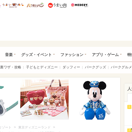
総研 ディズニー特集
mimot.
うまいめし
うまいパン
うまい肉
Medery.
ズニー特集 -ウレぴあ総研
音楽
グッズ・イベント
ファッション
アプリ・ゲーム
特
裏ワザ・攻略
子どもとディズニー
ダッフィー
パークグッズ
パークグルメ
人
1
>
>
リゾート
東京ディズニーランド
2