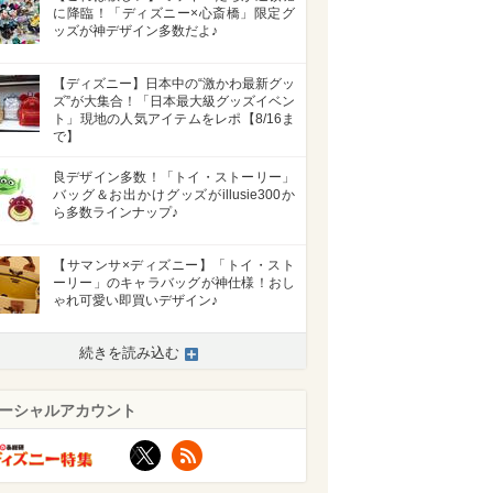
に降臨！「ディズニー×心斎橋」限定グ
ッズが神デザイン多数だよ♪
【ディズニー】日本中の“激かわ最新グッ
ズ”が大集合！「日本最大級グッズイベン
ト」現地の人気アイテムをレポ【8/16ま
で】
良デザイン多数！「トイ・ストーリー」
バッグ＆お出かけグッズがillusie300か
ら多数ラインナップ♪
【サマンサ×ディズニー】「トイ・スト
ーリー」のキャラバッグが神仕様！おし
ゃれ可愛い即買いデザイン♪
続きを読み込む
ーシャルアカウント
X
RSS
>