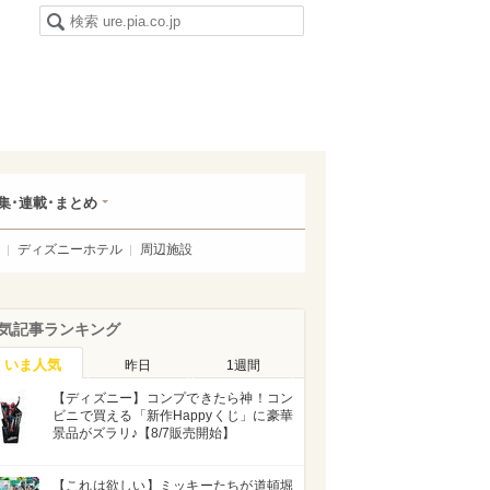
集･連載･まとめ
ディズニーホテル
周辺施設
気記事ランキング
いま人気
昨日
1週間
【ディズニー】コンプできたら神！コン
ビニで買える「新作Happyくじ」に豪華
景品がズラリ♪【8/7販売開始】
【これは欲しい】ミッキーたちが道頓堀