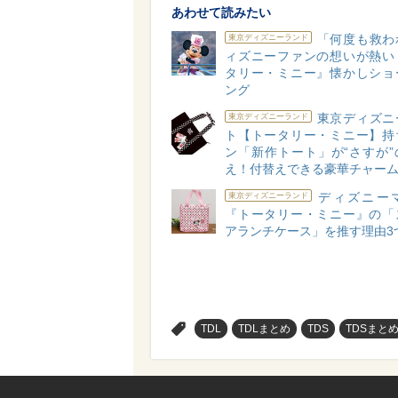
あわせて読みたい
「何度も救わ
東京ディズニーランド
ィズニーファンの想いが熱い
タリー・ミニー』懐かしショ
ング
東京ディズニ
東京ディズニーランド
ト【トータリー・ミニー】持
ン「新作トート」が“さすが”
え！付替えできる豪華チャー
ディズニー
東京ディズニーランド
『トータリー・ミニー』の「
アランチケース」を推す理由3
>
TDL
TDLまとめ
TDS
TDSまと