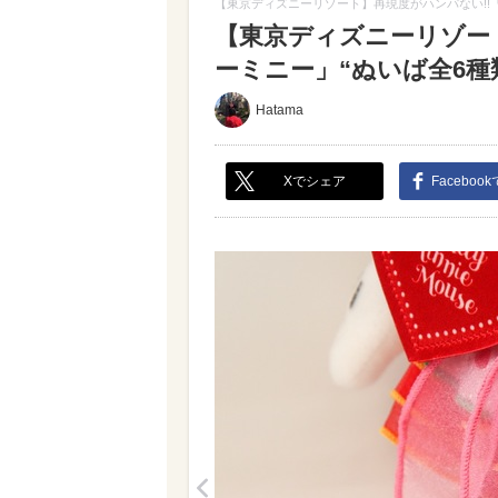
【東京ディズニーリゾート】再現度がハンパない!!
【東京ディズニーリゾー
ーミニー」“ぬいば全6種類
Hatama
Xでシェア
Faceboo
<