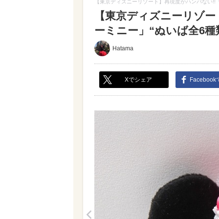
【東京ディズニーリゾート】再現度がハンパない!!
【東京ディズニーリゾー
ーミニー」“ぬいば全6種類
Hatama
Xでシェア
Faceboo
<