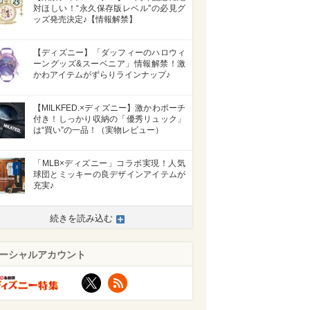
対ほしい！“永久保存版レベル”の必見グ
ッズ発売決定♪【情報解禁】
【ディズニー】「ダッフィーのハロウィ
ーングッズ&スーベニア」情報解禁！激
かわアイテムがずらりラインナップ♪
【MILKFED.×ディズニー】激かわポーチ
付き！しっかり収納の「優秀リュック」
は“買い”の一品！（実物レビュー）
「MLB×ディズニー」コラボ実現！人気
球団とミッキーの良デザインアイテムが
充実♪
続きを読み込む
ーシャルアカウント
X
RSS
>