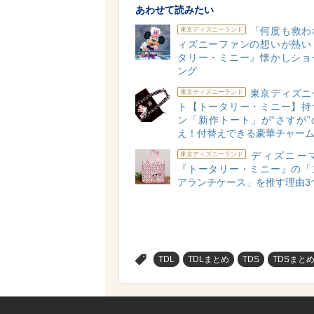
あわせて読みたい
「何度も救わ
東京ディズニーランド
ィズニーファンの想いが熱い
タリー・ミニー』懐かしショ
ング
東京ディズニ
東京ディズニーランド
ト【トータリー・ミニー】持
ン「新作トート」が“さすが”
え！付替えできる豪華チャー
ディズニー
東京ディズニーランド
『トータリー・ミニー』の「
アランチケース」を推す理由3
>
TDL
TDLまとめ
TDS
TDSまと