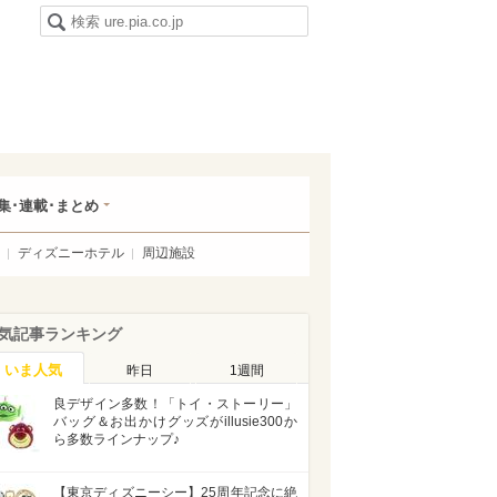
集･連載･まとめ
ディズニーホテル
周辺施設
気記事ランキング
いま人気
昨日
1週間
良デザイン多数！「トイ・ストーリー」
バッグ＆お出かけグッズがillusie300か
ら多数ラインナップ♪
【東京ディズニーシー】25周年記念に絶