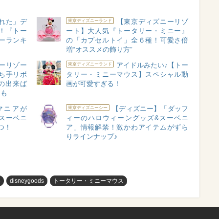
れた」デ
【東京ディズニーリゾ
東京ディズニーランド
！『トー
ート】大人気『トータリー・ミニー』
ーランキ
の「カプセルトイ」全６種！可愛さ倍
増“オススメの飾り方”
ーリゾー
アイドルみたい♪【トー
東京ディズニーランド
ち手リボ
タリー・ミニーマウス】スペシャル動
の出来ば
画が可愛すぎる！
ムも
マニアが
【ディズニー】「ダッフ
東京ディズニーシー
スーベニ
ィーのハロウィーングッズ&スーベニ
つ！
ア」情報解禁！激かわアイテムがずら
りラインナップ♪
め
disneygoods
トータリー・ミニーマウス