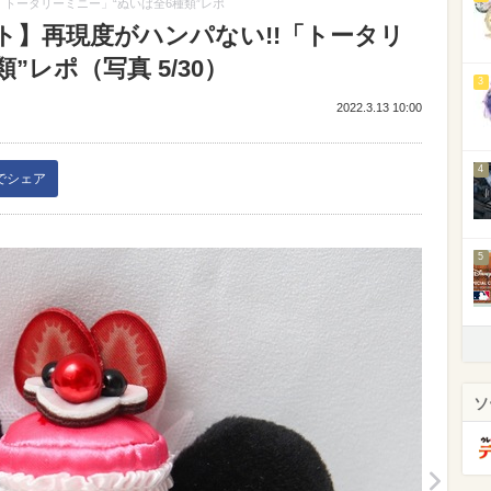
「トータリーミニー」“ぬいば全6種類”レポ
ト】再現度がハンパない!!「トータリ
”レポ（写真 5/30）
3
2022.3.13 10:00
4
kでシェア
5
ソ