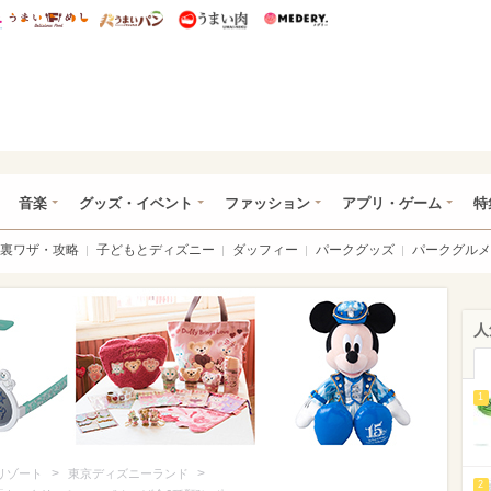
総研 ディズニー特集
mimot.
うまいめし
うまいパン
うまい肉
Medery.
ズニー特集 -ウレぴあ総研
音楽
グッズ・イベント
ファッション
アプリ・ゲーム
特
裏ワザ・攻略
子どもとディズニー
ダッフィー
パークグッズ
パークグルメ
人
1
>
>
リゾート
東京ディズニーランド
2