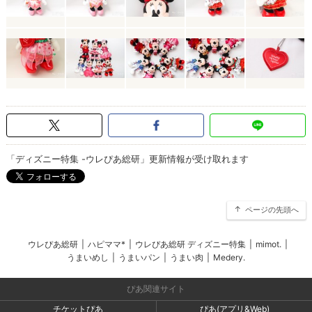
「ディズニー特集 -ウレぴあ総研」更新情報が受け取れます
ページの先頭へ
ウレぴあ総研
|
ハピママ*
|
ウレぴあ総研 ディズニー特集
|
mimot.
|
うまいめし
|
うまいパン
|
うまい肉
|
Medery.
ぴあ関連サイト
チケットぴあ
ぴあ(アプリ&Web)