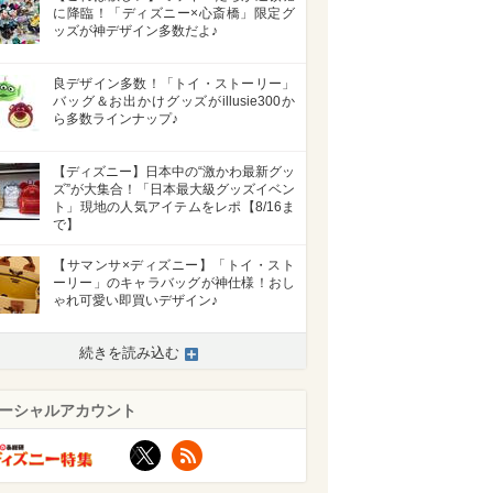
に降臨！「ディズニー×心斎橋」限定グ
ッズが神デザイン多数だよ♪
良デザイン多数！「トイ・ストーリー」
バッグ＆お出かけグッズがillusie300か
ら多数ラインナップ♪
【ディズニー】日本中の“激かわ最新グッ
ズ”が大集合！「日本最大級グッズイベン
ト」現地の人気アイテムをレポ【8/16ま
で】
【サマンサ×ディズニー】「トイ・スト
ーリー」のキャラバッグが神仕様！おし
ゃれ可愛い即買いデザイン♪
続きを読み込む
ーシャルアカウント
X
RSS
>