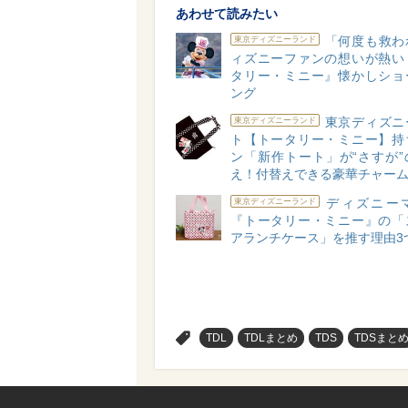
あわせて読みたい
「何度も救わ
東京ディズニーランド
ィズニーファンの想いが熱い
タリー・ミニー』懐かしショ
ング
東京ディズニ
東京ディズニーランド
ト【トータリー・ミニー】持
ン「新作トート」が“さすが”
え！付替えできる豪華チャー
ディズニー
東京ディズニーランド
『トータリー・ミニー』の「
アランチケース」を推す理由3
>
TDL
TDLまとめ
TDS
TDSまと