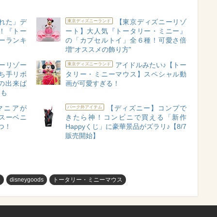
れた」デ
【東京ディズニーリゾ
東京ディズニーランド
！『トー
ート】大人気『トータリー・ミニー』
ーランキ
の「カプセルトイ」全６種！可愛さ倍
増“オススメの飾り方”
ーリゾー
アイドルみたい♪【トー
東京ディズニーランド
ち手リボ
タリー・ミニーマウス】スペシャル動
の出来ば
画が可愛すぎる！
ムも
マニアが
【ディズニー】コンプで
パーク外アイテム
スーベニ
きたら神！コンビニで買える「新作
つ！
Happyくじ」に豪華景品がズラリ♪【8/7
販売開始】
め
disneygoods
トータリー・ミニーマウス