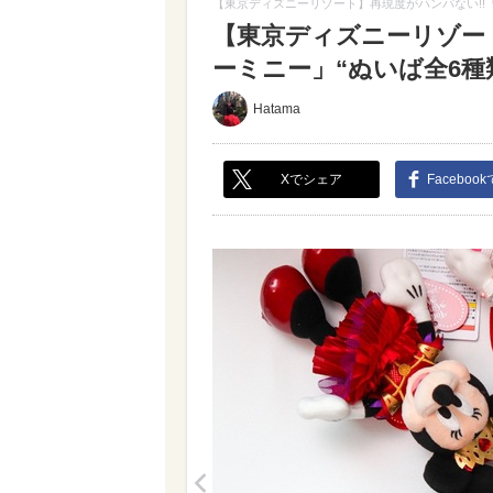
【東京ディズニーリゾート】再現度がハンパない!!
【東京ディズニーリゾー
ーミニー」“ぬいば全6種類
Hatama
Xでシェア
Faceboo
<