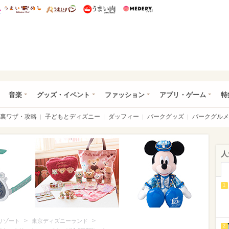
総研 ディズニー特集
mimot.
うまいめし
うまいパン
うまい肉
Medery.
ズニー特集 -ウレぴあ総研
音楽
グッズ・イベント
ファッション
アプリ・ゲーム
特
裏ワザ・攻略
子どもとディズニー
ダッフィー
パークグッズ
パークグルメ
人
1
>
>
リゾート
東京ディズニーランド
2