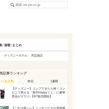
集･連載･まとめ
ディズニーホテル
周辺施設
気記事ランキング
いま人気
昨日
1週間
【ディズニー】コンプできたら神！コン
ビニで買える「新作Happyくじ」に豪華
景品がズラリ♪【8/7販売開始】
【これは欲しい】ミッキーたちが道頓堀