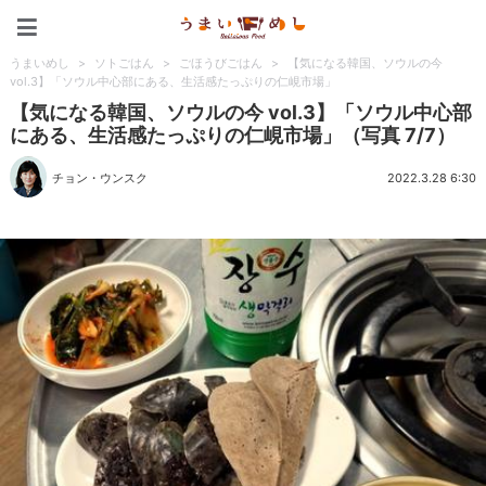
うまいめし
うまいめし
>
ソトごはん
>
ごほうびごはん
>
【気になる韓国、ソウルの今
vol.3】「ソウル中心部にある、生活感たっぷりの仁峴市場」
【気になる韓国、ソウルの今 vol.3】「ソウル中心部
にある、生活感たっぷりの仁峴市場」（写真 7/7）
チョン・ウンスク
2022.3.28 6:30