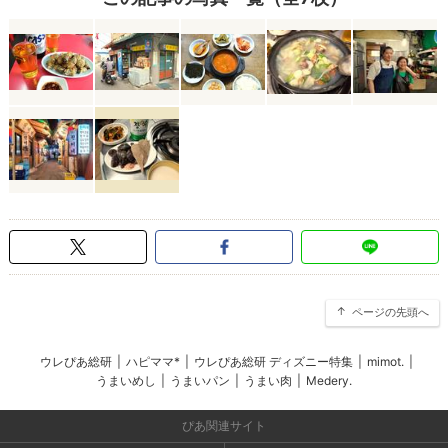
ページの先頭へ
ウレぴあ総研
|
ハピママ*
|
ウレぴあ総研 ディズニー特集
|
mimot.
|
うまいめし
|
うまいパン
|
うまい肉
|
Medery.
ぴあ関連サイト