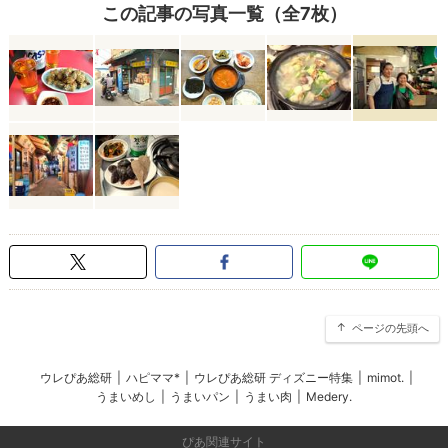
この記事の写真一覧（全7枚）
ページの先頭へ
ウレぴあ総研
|
ハピママ*
|
ウレぴあ総研 ディズニー特集
|
mimot.
|
うまいめし
|
うまいパン
|
うまい肉
|
Medery.
ぴあ関連サイト