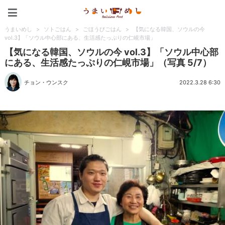
うまいめし
うまいめし
>
ソトごはん
>
ごほうびごはん
>
【気になる韓国、ソウルの今
vol.3】「ソウル中心部にある、生活感たっぷりの仁峴市場」
【気になる韓国、ソウルの今 vol.3】「ソウル中心部
にある、生活感たっぷりの仁峴市場」（写真 5/7）
チョン・ウンスク
2022.3.28 6:30