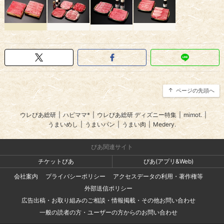
ページの先頭へ
ウレぴあ総研
|
ハピママ*
|
ウレぴあ総研 ディズニー特集
|
mimot.
|
うまいめし
|
うまいパン
|
うまい肉
|
Medery.
ぴあ関連サイト
チケットぴあ
ぴあ(アプリ&Web)
会社案内
プライバシーポリシー
アクセスデータの利用・著作権等
外部送信ポリシー
広告出稿・お取り組みのご相談・情報掲載・その他お問い合わせ
一般の読者の方・ユーザーの方からのお問い合わせ