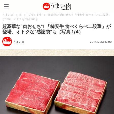
うまい肉
うまい肉
>
肉
>
ブランド牛
>
超豪華な“肉おせち”! 「柿安牛 食べくらべ二段重」
が登場、オトクな“感謝袋”も
超豪華な“肉おせち”! 「柿安牛 食べくらべ二段重」が
登場、オトクな“感謝袋”も（写真 1/4）
うまい肉
2017.12.23 17:00