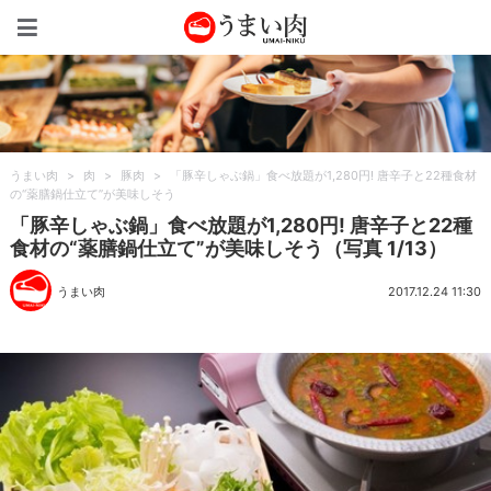
うまい肉
うまい肉
>
肉
>
豚肉
>
「豚辛しゃぶ鍋」食べ放題が1,280円! 唐辛子と22種食材
の“薬膳鍋仕立て”が美味しそう
「豚辛しゃぶ鍋」食べ放題が1,280円! 唐辛子と22種
食材の“薬膳鍋仕立て”が美味しそう（写真 1/13）
うまい肉
2017.12.24 11:30