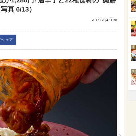
1,280円! 唐辛子と22種食材の“薬膳
真 6/13）
2017.12.24 11:30
3
kでシェア
4
5