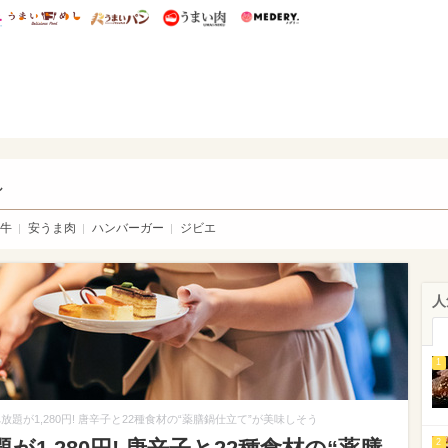
総研 ディズニー特集
mimot.
うまいめし
うまいパン
うまい肉
Medery.
い肉
し
牛
安うま肉
ハンバーガー
ジビエ
人
1
題が1,280円! 唐辛子と22種食材の“薬膳鍋仕立て”が美味しそう
2