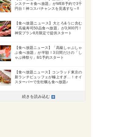
ンステーキ食べ放題」がWEB予約で3千
円台！神コスパチャンスを見逃すな～!!
【食べ放題ニュース】大とろ&うに含む
「高級寿司50品食べ放題」が3,900円！
神安プラン8月限定で提供スタート
【食べ放題ニュース】「高級しゃぶしゃ
ぶ食べ放題」が半額！3日間だけの「し
ゃぶ禅祭り」8/1予約スタート
【食べ放題ニュース】コンラッド東京の
新ランチビュッフェが極上すぎ…！オイ
スターバーで生牡蠣も食べ放題♪
続きを読み込む
>