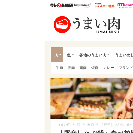
ウレぴあ総研
ハピママ*
ウレぴあ
うま
肉
魚
各地のうまい肉
うまいめ
牛肉
豚肉
鶏肉
焼肉
カレー
ブランド
>
>
>
うまい肉
肉
豚肉
「豚辛しゃぶ鍋」食べ放