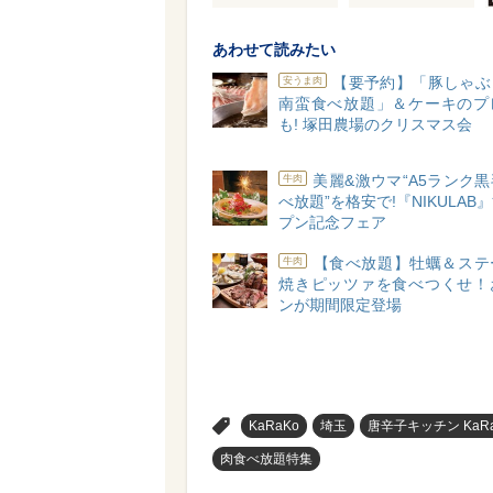
あわせて読みたい
【要予約】「豚しゃぶ
安うま肉
南蛮食べ放題」＆ケーキのプ
も! 塚田農場のクリスマス会
美麗&激ウマ“A5ランク
牛肉
べ放題”を格安で!『NIKULAB
プン記念フェア
【食べ放題】牡蠣＆ステ
牛肉
焼きピッツァを食べつくせ！
ンが期間限定登場
>
KaRaKo
埼玉
唐辛子キッチン KaRa
肉食べ放題特集