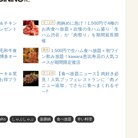
＆チキン
肉納めに急げ！1,500円で4種の
安うま肉
レゼント
お肉食べ放題＋自慢の生ハム盛り「生
ハム渋谷」が『肉祭り』を期間延長開
催
黒毛和牛食
1,500円で生ハム食べ放題＋泡ワイ
豚肉
』博多オー
ン飲み放題！kawara恵比寿店の人気コ
ースが期間限定復活
ーキ＆窯
【食べ放題ニュース】肉好き必
安うま肉
お得プラ
見！人気ブッフェレストランに「肉メ
ニュー追加」でさらに食べまくれるぞ
～!!
Ko
しゃぶしゃぶ
薬膳鍋
食べ放題
辛い料理