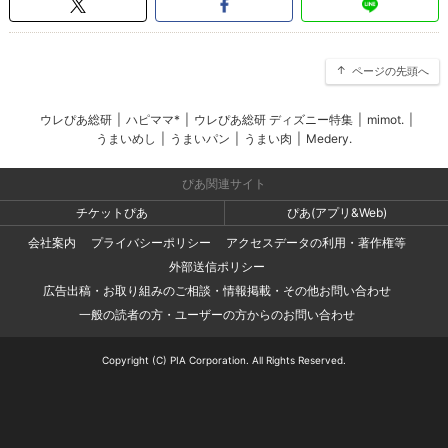
ページの先頭へ
ウレぴあ総研
|
ハピママ*
|
ウレぴあ総研 ディズニー特集
|
mimot.
|
うまいめし
|
うまいパン
|
うまい肉
|
Medery.
ぴあ関連サイト
チケットぴあ
ぴあ(アプリ&Web)
会社案内
プライバシーポリシー
アクセスデータの利用・著作権等
外部送信ポリシー
広告出稿・お取り組みのご相談・情報掲載・その他お問い合わせ
一般の読者の方・ユーザーの方からのお問い合わせ
Copyright (C) PIA Corporation. All Rights Reserved.