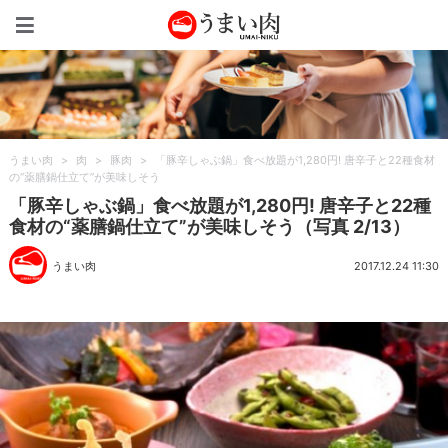
うまい肉
うまい肉
>
肉
>
豚肉
>
「豚辛しゃぶ鍋」食べ放題が1,280円! 唐辛子と22種食材
の“薬膳鍋仕立て”が美味しそう
「豚辛しゃぶ鍋」食べ放題が1,280円! 唐辛子と22種
食材の“薬膳鍋仕立て”が美味しそう（写真 2/13）
うまい肉
2017.12.24 11:30