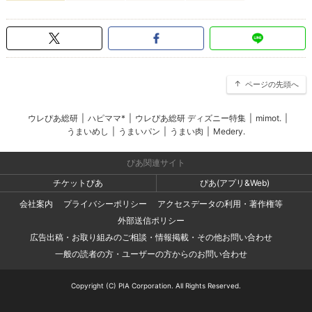
ページの先頭へ
ウレぴあ総研
|
ハピママ*
|
ウレぴあ総研 ディズニー特集
|
mimot.
|
うまいめし
|
うまいパン
|
うまい肉
|
Medery.
ぴあ関連サイト
チケットぴあ
ぴあ(アプリ&Web)
会社案内
プライバシーポリシー
アクセスデータの利用・著作権等
外部送信ポリシー
広告出稿・お取り組みのご相談・情報掲載・その他お問い合わせ
一般の読者の方・ユーザーの方からのお問い合わせ
Copyright (C) PIA Corporation. All Rights Reserved.