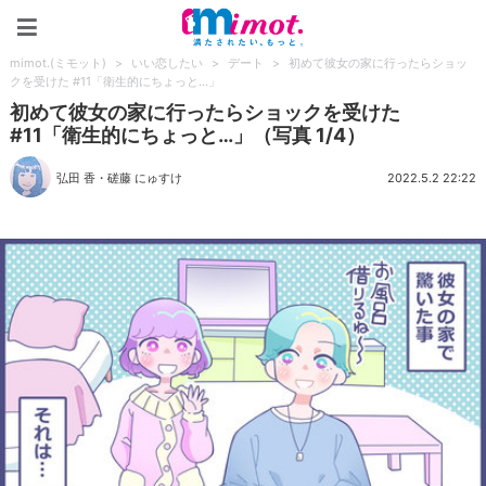
mimot.(ミモット)
mimot.(ミモット)
>
いい恋したい
>
デート
>
初めて彼女の家に行ったらショッ
クを受けた #11「衛生的にちょっと…」
初めて彼女の家に行ったらショックを受けた
#11「衛生的にちょっと…」（写真 1/4）
弘田 香
・
磋藤 にゅすけ
2022.5.2 22:22