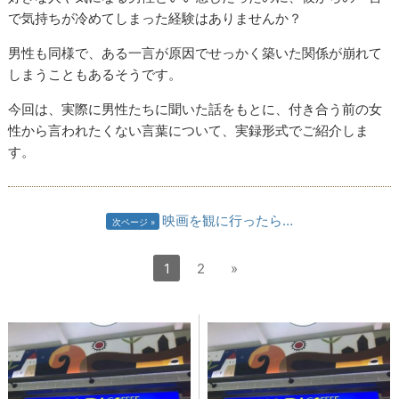
で気持ちが冷めてしまった経験はありませんか？
男性も同様で、ある一言が原因でせっかく築いた関係が崩れて
しまうこともあるそうです。
今回は、実際に男性たちに聞いた話をもとに、付き合う前の女
性から言われたくない言葉について、実録形式でご紹介しま
す。
映画を観に行ったら…
次ページ
1
2
»