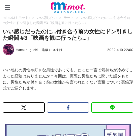
mimot.(ミモット)
mimot.(ミモット)
>
いい恋したい
>
デート
>
いい感じだったのに…付き合う前
の女性にドン引きした瞬間 #3「映画を観に行ったら…」
いい感じだったのに…付き合う前の女性にドン引きし
た瞬間 #3「映画を観に行ったら…」
Hanako Iguchi
・
磋藤 にゅすけ
2022.4.10 22:00
いい感じの男性や好きな男性であっても、たった一言で気持ちが冷めてし
まった経験はありませんか？今回は、実際に男性たちに聞いた話をもと
に、男性たちが付き合う前の女性から言われたくない言葉について実録形
式でご紹介します。