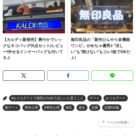
#おうちデートで彼氏がやめてほしいと思うこと
デート
おうちデート
>
家デート
男性心理
#男性心理
彼氏
彼女
恋愛
恋愛NG集
ページの先頭へ