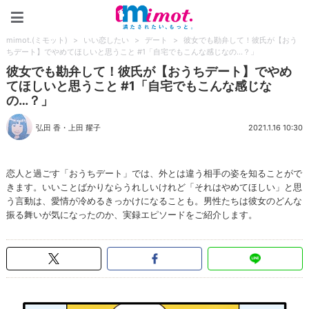
mimot.(ミモット)
mimot.(ミモット)
>
いい恋したい
>
デート
>
彼女でも勘弁して！彼氏が【おう
ちデート】でやめてほしいと思うこと #1「自宅でもこんな感じなの…？」
彼女でも勘弁して！彼氏が【おうちデート】でやめ
てほしいと思うこと #1「自宅でもこんな感じな
の…？」
弘田 香
・
上田 耀子
2021.1.16 10:30
恋人と過ごす「おうちデート」では、外とは違う相手の姿を知ることがで
きます。いいことばかりならうれしいけれど「それはやめてほしい」と思
う言動は、愛情が冷めるきっかけになることも。男性たちは彼女のどんな
振る舞いが気になったのか、実録エピソードをご紹介します。