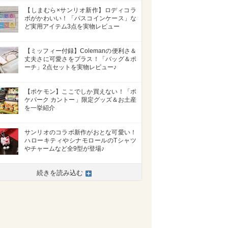
【しまむら×サンリオ新作】ロディコラ
ボがかわいい！「パスコインケース」な
ど実用アイテム3点を実物レビュー
【ミッフィー付録】Colemanの便利さ＆
丈夫さに可愛さをプラス！「バッグ＆ポ
ーチ」2点セットを実物レビュー♪
【ポケモン】ここでしか買えない！「ポ
ケパーク カントー」限定グッズ＆お土産
を一挙紹介
サンリオのコラボ新作がおとな可愛い！
>
ハローキティやシナモロールのTシャツ
やチャームなど全9型が登場♪
続きを読み込む