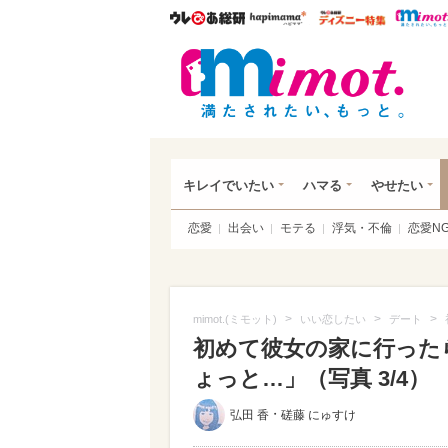
ウレぴあ総研
ハピママ*
ウレぴあ
mim
キレイでいたい
ハマる
やせたい
恋愛
出会い
モテる
浮気・不倫
恋愛N
>
>
>
mimot.(ミモット)
いい恋したい
デート
初めて彼女の家に行ったら
ょっと…」（写真 3/4）
・
弘田 香
磋藤 にゅすけ