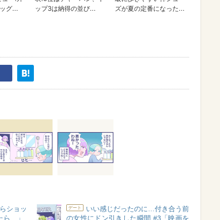
らショッ
いい感じだったのに…付き合う前
デート
たら…」
の女性にドン引きした瞬間 #3「映画を