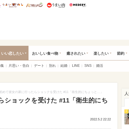
総研 ディズニー特集
mimot.
うまいめし
うまいパン
うまい肉
Medery.
ot.(ミモット)
いい恋したい
おいしい食べ物
癒されたい
楽したい
節約
G集
片思い・告白
デート
別れ
結婚
LINE
SNS
婚活
初めて彼女の家に行ったらショックを受けた #11「衛生的にちょっと…」
人
ショックを受けた #11「衛生的にち
1
2022.5.2 22:22