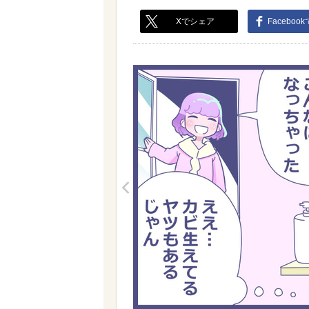
Xでシェア
Faceboo
<