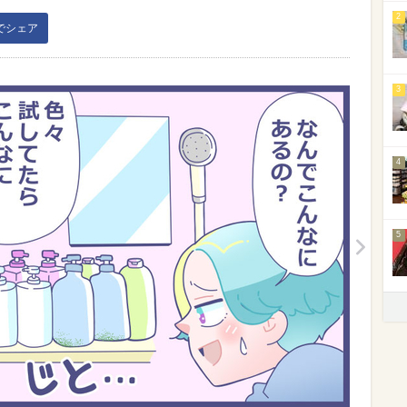
2
kでシェア
3
4
5