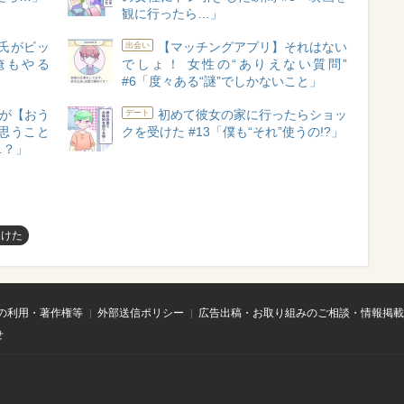
観に行ったら…」
氏がビッ
【マッチングアプリ】それはない
出会い
俺もやる
でしょ！ 女性の“ありえない質問”
#6「度々ある“謎”でしかないこと」
が【おう
初めて彼女の家に行ったらショッ
デート
思うこと
クを受けた #13「僕も“それ”使うの!?」
…？」
受けた
の利用・著作権等
外部送信ポリシー
広告出稿・お取り組みのご相談・情報掲載
せ