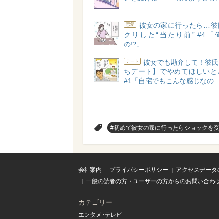
彼女の家に行ったら…彼
恋愛
クリした“当たり前” #4「
の!?」
彼女でも勘弁して！彼氏
デート
ちデート】でやめてほしいと
#1「自宅でもこんな感じなの
>
#初めて彼女の家に行ったらショックを
会社案内
プライバシーポリシー
アクセスデータ
一般の読者の方・ユーザーの方からのお問い合わ
カテゴリー
エンタメ･テレビ