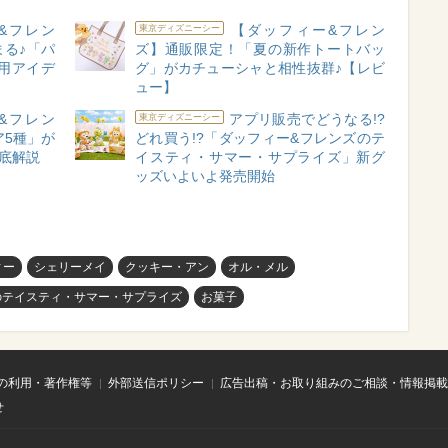
&フレン
【ダッフィー&フレン
東京ディズニーシー
る♪「パ
ズ】通販限定！「夏の新作トートバッ
用アイデ
グ」がカチューシャと相性抜群♪【レビ
ュー】
&フレン
アプリ販売でどうなる!?
東京ディズニーシー
ア5種」が
どれ買う!?「ダッフィー&フレンズのテ
徹底解説
イスティ・サマー・サプライズ」新グ
ッズいよいよ発売開始
ィー
シェリーメイ
クッキー・アン
オル・メル
のテイスティ・サマー・サプライズ
お菓子
の利用・著作権等
外部送信ポリシー
広告出稿・お取り組みのご相談・情報掲載
せ