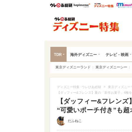
ウレぴあ総研
ハピママ*
ウレぴあ
ディ
TDR
海外ディズニー
テレビ・映画
東京ディズニーランド
東京ディズニーシー
>
ディズニー特集 -ウレぴあ総研
東京ディズニー
【ダッフィー&フレンズ】夏の「新作お菓子」4種を
【ダッフィー&フレンズ
“可愛いポーチ付き”も超オ
だふねこ