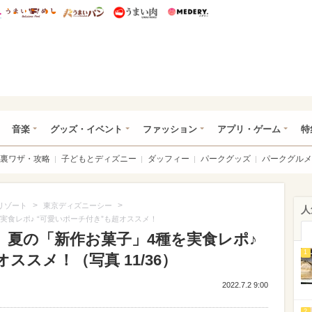
総研 ディズニー特集
mimot.
うまいめし
うまいパン
うまい肉
Medery.
ズニー特集 -ウレぴあ総研
音楽
グッズ・イベント
ファッション
アプリ・ゲーム
特
裏ワザ・攻略
子どもとディズニー
ダッフィー
パークグッズ
パークグルメ
>
>
リゾート
東京ディズニーシー
人
実食レポ♪ “可愛いポーチ付き”も超オススメ！
】夏の「新作お菓子」4種を実食レポ♪
1
ススメ！（写真 11/36）
2022.7.2 9:00
2