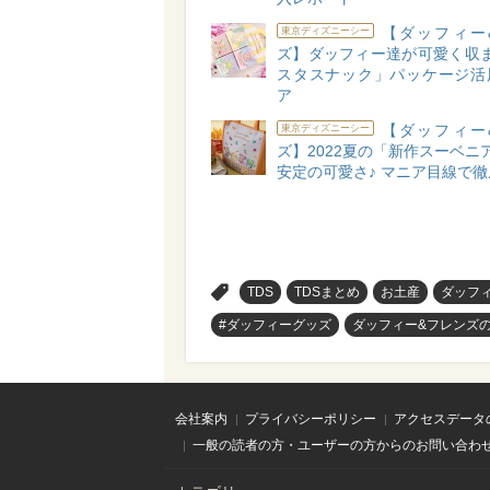
【ダッフィー
東京ディズニーシー
ズ】ダッフィー達が可愛く収ま
スタスナック」パッケージ活
ア
【ダッフィー
東京ディズニーシー
ズ】2022夏の「新作スーベニ
安定の可愛さ♪ マニア目線で
>
TDS
TDSまとめ
お土産
ダッフ
#ダッフィーグッズ
ダッフィー&フレンズ
会社案内
プライバシーポリシー
アクセスデータ
一般の読者の方・ユーザーの方からのお問い合わ