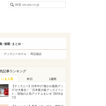
集･連載･まとめ
ディズニーホテル
周辺施設
気記事ランキング
いま人気
昨日
1週間
【ディズニー】日本中の“激かわ最新グッ
ズ”が大集合！「日本最大級グッズイベン
ト」現地の人気アイテムをレポ【8/16ま
で】