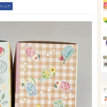
kでシェア
3
4
5
ソ