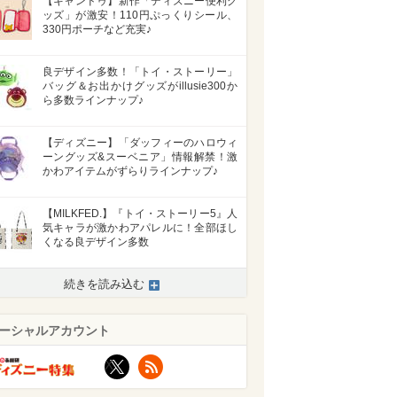
【キャンドゥ】新作「ディズニー便利グ
ッズ」が激安！110円ぷっくりシール、
330円ポーチなど充実♪
良デザイン多数！「トイ・ストーリー」
バッグ＆お出かけグッズがillusie300か
ら多数ラインナップ♪
【ディズニー】「ダッフィーのハロウィ
ーングッズ&スーベニア」情報解禁！激
かわアイテムがずらりラインナップ♪
【MILKFED.】『トイ・ストーリー5』人
気キャラが激かわアパレルに！全部ほし
くなる良デザイン多数
続きを読み込む
ーシャルアカウント
X
RSS