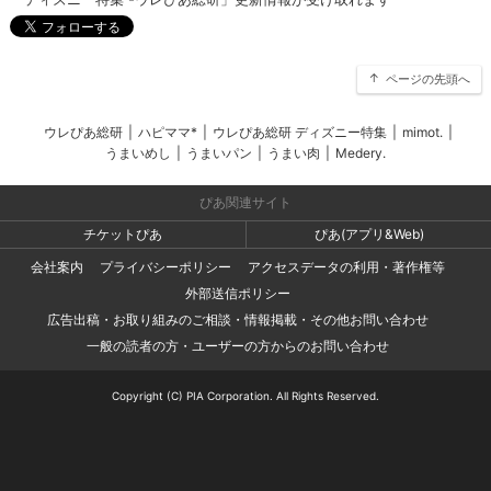
ページの先頭へ
ウレぴあ総研
|
ハピママ*
|
ウレぴあ総研 ディズニー特集
|
mimot.
|
うまいめし
|
うまいパン
|
うまい肉
|
Medery.
ぴあ関連サイト
チケットぴあ
ぴあ(アプリ&Web)
会社案内
プライバシーポリシー
アクセスデータの利用・著作権等
外部送信ポリシー
広告出稿・お取り組みのご相談・情報掲載・その他お問い合わせ
一般の読者の方・ユーザーの方からのお問い合わせ
Copyright (C) PIA Corporation. All Rights Reserved.