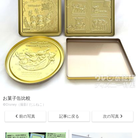
お菓子缶比較
©Disney（撮影/ だふねこ）
前の写真
記事に戻る
次の写真