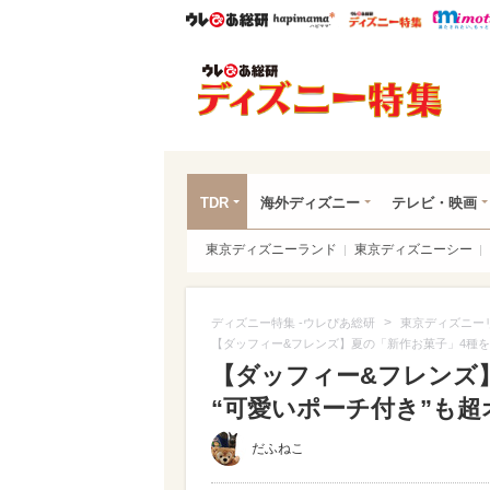
ウレぴあ総研
ハピママ*
ウレぴあ
ディ
TDR
海外ディズニー
テレビ・映画
東京ディズニーランド
東京ディズニーシー
>
ディズニー特集 -ウレぴあ総研
東京ディズニー
【ダッフィー&フレンズ】夏の「新作お菓子」4種を
【ダッフィー&フレンズ
“可愛いポーチ付き”も超オ
だふねこ