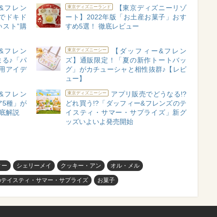
&フレン
【東京ディズニーリゾ
東京ディズニーランド
でドキド
ート】2022年版「お土産お菓子」おす
いスト”購
すめ5選！ 徹底レビュー
&フレン
【ダッフィー&フレン
東京ディズニーシー
る♪「パ
ズ】通販限定！「夏の新作トートバッ
用アイデ
グ」がカチューシャと相性抜群♪【レビ
ュー】
&フレン
アプリ販売でどうなる!?
東京ディズニーシー
ア5種」が
どれ買う!?「ダッフィー&フレンズのテ
徹底解説
イスティ・サマー・サプライズ」新グ
ッズいよいよ発売開始
ィー
シェリーメイ
クッキー・アン
オル・メル
のテイスティ・サマー・サプライズ
お菓子