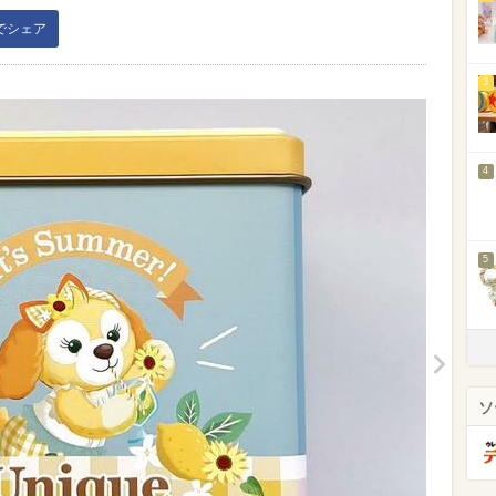
kでシェア
3
4
5
ソ