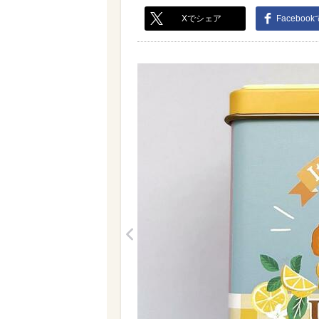
Xでシェア
Faceboo
<