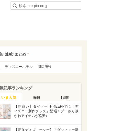
集･連載･まとめ
ディズニーホテル
周辺施設
気記事ランキング
いま人気
昨日
1週間
【即買い】ダイソーTHREEPPYに「デ
ィズニー新作グッズ」登場！プーさん激
かわアイテムが格安♪
【東京ディズニーシー】「ダッフィー新