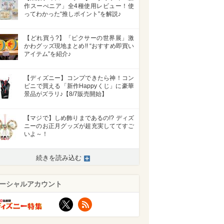
作スーべニア」全4種使用レビュー！使
ってわかった“推しポイント”を解説♪
【どれ買う?】「ピクサーの世界展」激
かわグッズ現地まとめ!! “おすすめ即買い
アイテム”を紹介♪
【ディズニー】コンプできたら神！コン
ビニで買える「新作Happyくじ」に豪華
景品がズラリ♪【8/7販売開始】
【マジで】しめ飾りまであるの!? ディズ
ニーのお正月グッズが超充実しててすご
いよ～！
続きを読み込む
>
ーシャルアカウント
X
RSS