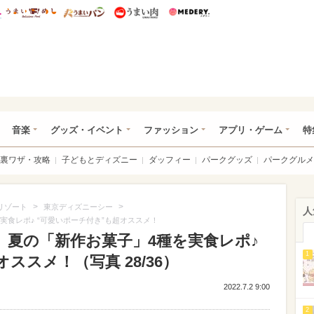
総研 ディズニー特集
mimot.
うまいめし
うまいパン
うまい肉
Medery.
ズニー特集 -ウレぴあ総研
音楽
グッズ・イベント
ファッション
アプリ・ゲーム
特
裏ワザ・攻略
子どもとディズニー
ダッフィー
パークグッズ
パークグルメ
>
>
リゾート
東京ディズニーシー
人
実食レポ♪ “可愛いポーチ付き”も超オススメ！
】夏の「新作お菓子」4種を実食レポ♪
1
ススメ！（写真 28/36）
2022.7.2 9:00
2