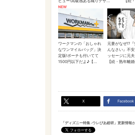
X
Facebook
「ディズニー特集 -ウレぴあ総研」更新情報