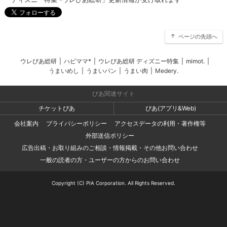
ページの先頭へ
ウレぴあ総研
|
ハピママ*
|
ウレぴあ総研 ディズニー特集
|
mimot.
|
うまいめし
|
うまいパン
|
うまい肉
|
Medery.
ぴあ関連サイト
チケットぴあ
ぴあ(アプリ&Web)
会社案内
プライバシーポリシー
アクセスデータの利用・著作権等
外部送信ポリシー
広告出稿・お取り組みのご相談・情報掲載・その他お問い合わせ
一般の読者の方・ユーザーの方からのお問い合わせ
Copyright (C) PIA Corporation. All Rights Reserved.