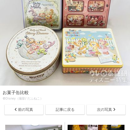
お菓子缶比較
©Disney（撮影/ だふねこ）
前の写真
記事に戻る
次の写真